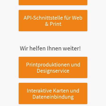
API-Schnittstelle
für Web
& Print
Wir helfen Ihnen weiter!
Printproduktionen
und
Designservice
Interaktive Karten
und
Dateneinbindung