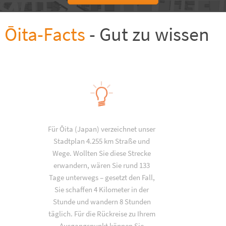
Ōita-Facts
- Gut zu wissen
Für Ōita (Japan) verzeichnet unser
Stadtplan 4.255 km Straße und
Wege. Wollten Sie diese Strecke
erwandern, wären Sie rund 133
Tage unterwegs – gesetzt den Fall,
Sie schaffen 4 Kilometer in der
Stunde und wandern 8 Stunden
täglich. Für die Rückreise zu Ihrem
Ausgangspunkt können Sie