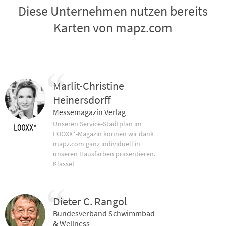
Diese Unternehmen nutzen bereits
Karten von mapz.com
Marlit-Christine
Heinersdorff
Messemagazin Verlag
Unseren Service-Stadtplan im
LOOXX*-Magazin können wir dank
mapz.com ganz individuell in
unseren Hausfarben präsentieren.
Klasse!
Dieter C. Rangol
Bundesverband Schwimmbad
& Wellness