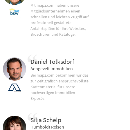
Mit mapz.com haben unsere
Mitgliedsunternehmen einen
schnellen und leichten Zugriff auf
professionell gestaltete
Anfahrtspläne für ihre Websites,
Broschüren und Kataloge.
Daniel Tolksdorf
Aengevelt Immobilien
Bei mapz.com bekommen wir das
zur Zeit grafisch anspruchsvollste
Kartenmaterial für unsere
hochwertigen Immobilien-
Exposés.
Silja Schelp
Humboldt Reisen