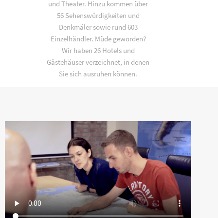
und Theater. Hinzu kommen über
56 Sehenswürdigkeiten und
Denkmäler sowie rund 603
Einzelhändler. Müde geworden?
Wir haben 26 Hotels und
Gästehäuser verzeichnet, in denen
Sie sich ausruhen können.