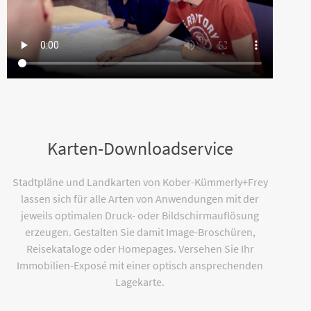
Karten-Downloadservice
Stadtpläne und Landkarten von Kober-Kümmerly+Frey
lassen sich für alle Arten von Anwendungen mit der
jeweils optimalen Druck- oder Bildschirmauflösung
erzeugen. Gestalten Sie damit Image-Broschüren,
Reisekataloge oder Homepages. Versehen Sie Ihr
Immobilien-Exposé mit einer optisch ansprechenden
Lagekarte.