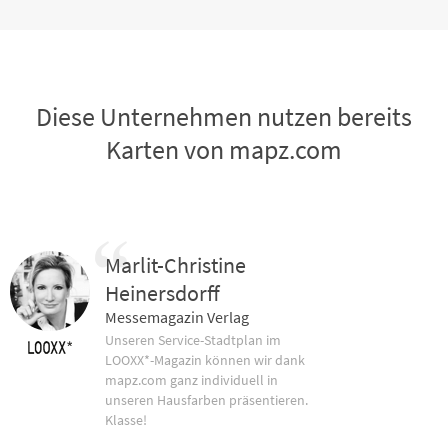
Diese Unternehmen nutzen bereits
Karten von mapz.com
Marlit-Christine
Heinersdorff
Messemagazin Verlag
Unseren Service-Stadtplan im
LOOXX*-Magazin können wir dank
mapz.com ganz individuell in
unseren Hausfarben präsentieren.
Klasse!