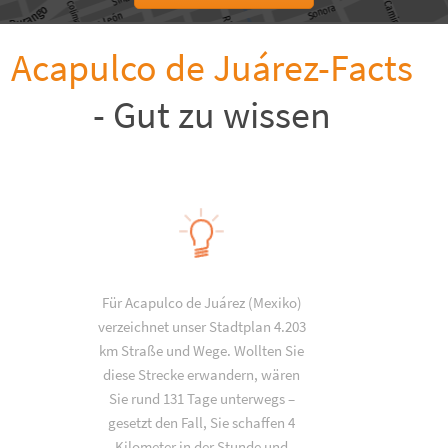
Acapulco de Juárez-Facts
- Gut zu wissen
Für Acapulco de Juárez (Mexiko)
verzeichnet unser Stadtplan 4.203
km Straße und Wege. Wollten Sie
diese Strecke erwandern, wären
Sie rund 131 Tage unterwegs –
gesetzt den Fall, Sie schaffen 4
Kilometer in der Stunde und