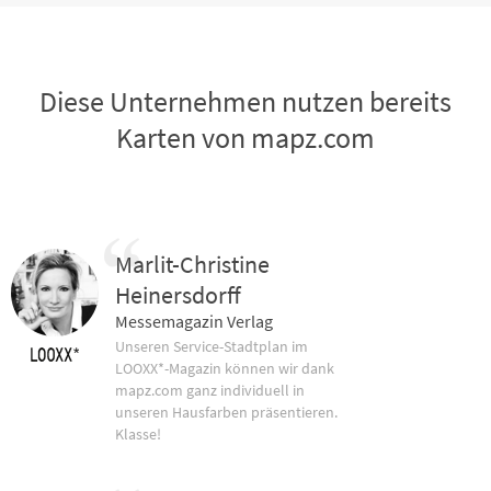
Diese Unternehmen nutzen bereits
Karten von mapz.com
Marlit-Christine
Heinersdorff
Messemagazin Verlag
Unseren Service-Stadtplan im
LOOXX*-Magazin können wir dank
mapz.com ganz individuell in
unseren Hausfarben präsentieren.
Klasse!