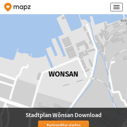
Stadtplan Wŏnsan Download
Karteneditor starten