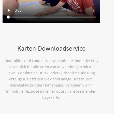
Karten-Downloadservice
Stadtpläne und Landkarten von Kober-Kümmerly+Frey
lassen sich für alle Arten von Anwendungen mit der
jeweils optimalen Druck- oder Bildschirmauflösung
erzeugen. Gestalten Sie damit Image-Broschüren,
Reisekataloge oder Homepages. Versehen Sie Ihr
Immobilien-Exposé mit einer optisch ansprechenden
Lagekarte.