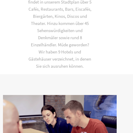
findet in unserem Stadtplan über 5
Cafés, Restaurants, Bars, Eiscafés,
Biergärten, Kinos, Discos und
Theater. Hinzu kommen über 45
Sehenswürdigkeiten und
Denkmäler sowie rund 8
Einzelhändler. Müde geworden?
Wir haben 9 Hotels und
Gästehäuser verzeichnet, in denen
Sie sich ausruhen können.