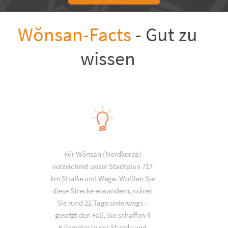
Wŏnsan-Facts
- Gut zu
wissen
Für Wŏnsan (Nordkorea)
verzeichnet unser Stadtplan 717
km Straße und Wege. Wollten Sie
diese Strecke erwandern, wären
Sie rund 22 Tage unterwegs –
gesetzt den Fall, Sie schaffen 4
Kilometer in der Stunde und