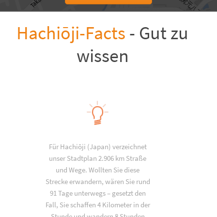
Hachiōji-Facts
- Gut zu
wissen
Für Hachiōji (Japan) verzeichnet
unser Stadtplan 2.906 km Straße
und Wege. Wollten Sie diese
Strecke erwandern, wären Sie rund
91 Tage unterwegs – gesetzt den
Fall, Sie schaffen 4 Kilometer in der
Stunde und wandern 8 Stunden