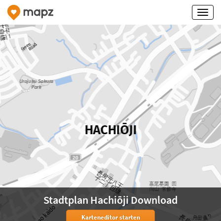
Stadtplan Hachiōji Download
Karteneditor starten