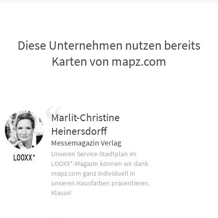
Diese Unternehmen nutzen bereits
Karten von mapz.com
Marlit-Christine
Heinersdorff
Messemagazin Verlag
Unseren Service-Stadtplan im
LOOXX*-Magazin können wir dank
mapz.com ganz individuell in
unseren Hausfarben präsentieren.
Klasse!