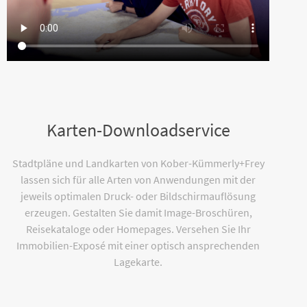
Karten-Downloadservice
Stadtpläne und Landkarten von Kober-Kümmerly+Frey
lassen sich für alle Arten von Anwendungen mit der
jeweils optimalen Druck- oder Bildschirmauflösung
erzeugen. Gestalten Sie damit Image-Broschüren,
Reisekataloge oder Homepages. Versehen Sie Ihr
Immobilien-Exposé mit einer optisch ansprechenden
Lagekarte.