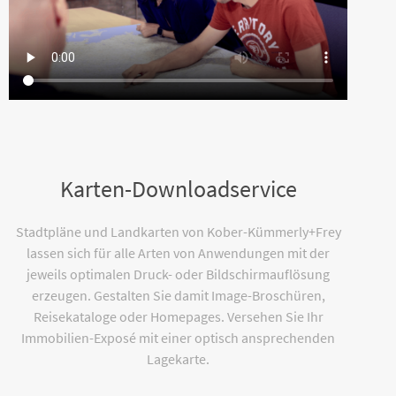
Karten-Downloadservice
Stadtpläne und Landkarten von Kober-Kümmerly+Frey
lassen sich für alle Arten von Anwendungen mit der
jeweils optimalen Druck- oder Bildschirmauflösung
erzeugen. Gestalten Sie damit Image-Broschüren,
Reisekataloge oder Homepages. Versehen Sie Ihr
Immobilien-Exposé mit einer optisch ansprechenden
Lagekarte.