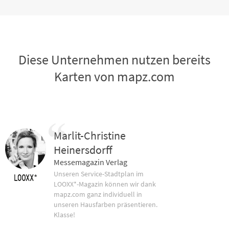
Diese Unternehmen nutzen bereits
Karten von mapz.com
Marlit-Christine
Heinersdorff
Messemagazin Verlag
Unseren Service-Stadtplan im
LOOXX*-Magazin können wir dank
mapz.com ganz individuell in
unseren Hausfarben präsentieren.
Klasse!