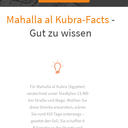
Mahalla al Kubra-Facts
-
Gut zu wissen
Für Mahalla al Kubra (Ägypten)
verzeichnet unser Stadtplan 13.400
km Straße und Wege. Wollten Sie
diese Strecke erwandern, wären
Sie rund 419 Tage unterwegs –
gesetzt den Fall, Sie schaffen 4
Kilometer in der Stunde und