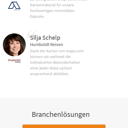
Kartenmaterial für unsere
hochwertigen Immobilien-
Exposés.
Silja Schelp
Humboldt Reisen
Dank der Karten von mapz.com
können wir weltweit die
individuellen Besonderheiten
einer jeden Reise optisch
ansprechend abbilden.
Branchenlösungen