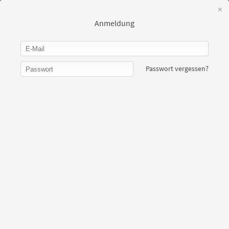
Einloggen
Registrieren
Anmeldung
Passwort vergessen?
API-Schnittstelle:
Binden Sie interaktives
Kartenmaterial in Webseiten und
Apps ein.
Karten-Editor starten