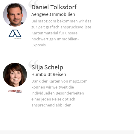
Daniel Tolksdorf
Aengevelt Immobilien
Bei mapz.com bekommen wir das
zur Zeit grafisch anspruchsvollste
Kartenmaterial für unsere
hochwertigen Immobilien-
Exposés.
Silja Schelp
Humboldt Reisen
Dank der Karten von mapz.com
können wir weltweit die
individuellen Besonderheiten
einer jeden Reise optisch
ansprechend abbilden.