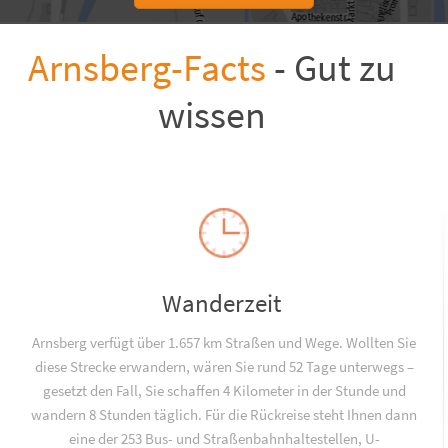
Arnsberg-Facts
- Gut zu
wissen
Wanderzeit
Arnsberg verfügt über 1.657 km Straßen und Wege. Wollten Sie
diese Strecke erwandern, wären Sie rund 52 Tage unterwegs –
gesetzt den Fall, Sie schaffen 4 Kilometer in der Stunde und
wandern 8 Stunden täglich. Für die Rückreise steht Ihnen dann
eine der 253 Bus- und Straßenbahnhaltestellen, U-