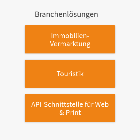
Branchenlösungen
Immobilien-
Vermarktung
Touristik
API-Schnittstelle
für Web
& Print