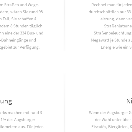
 km Straßen und Wege.
Rechnet man für jeden
dern, wären Sie rund 98
durchschnittlich nur 33
 Fall, Sie schaffen 4
Leistung, dann ve
dern 8 Stunden täglich.
Straßenlaterne
nn eine der 334 Bus- und
Straßenbeleuchtun
U-Bahneingänge und
Megawatt je Stunde au
gebiet zur Verfügung.
Energie wie ein 
lung
N
arks machen mit rund 3
Wenn der Augsburger Ges
,1% des Augsburger
der Wahl unter über 
lometern aus. Für jeden
Eiscafés, Biergärten, 