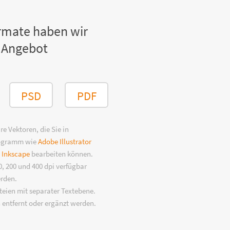
rmate haben wir
 Angebot
PSD
PDF
e Vektoren, die Sie in
rogramm wie
Adobe Illustrator
n
Inkscape
bearbeiten können.
, 200 und 400 dpi verfügbar
erden.
eien mit separater Textebene.
 entfernt oder ergänzt werden.