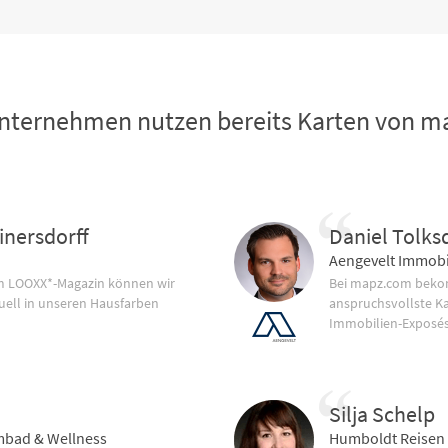
nternehmen nutzen bereits Karten von 
inersdorff
Daniel Tolks
Aengevelt Immobi
im LOOXX*-Magazin können wir
Bei mapz.com bekom
uell in unseren Hausfarben
anspruchsvollste K
Immobilien-Exposés
Silja Schelp
bad & Wellness
Humboldt Reisen