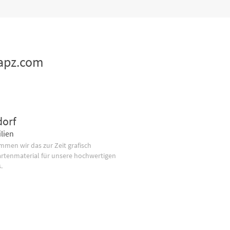
mapz.com
dorf
lien
men wir das zur Zeit grafisch
artenmaterial für unsere hochwertigen
.