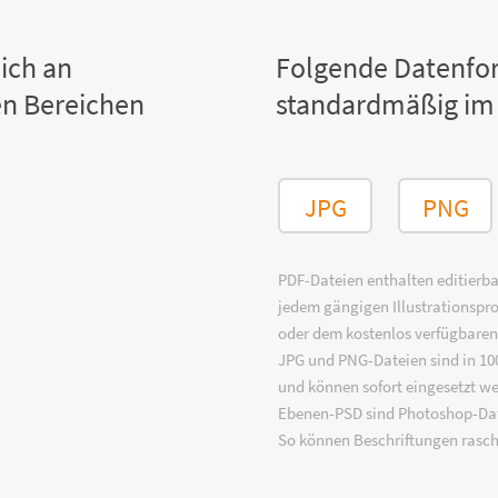
ich an
Folgende Datenfo
n Bereichen
standardmäßig im
JPG
PNG
PDF-Dateien enthalten editierbar
jedem gängigen Illustrationsp
oder dem kostenlos verfügbare
JPG und PNG-Dateien sind in 100
und können sofort eingesetzt w
Ebenen-PSD sind Photoshop-Dat
So können Beschriftungen rasch