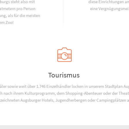
urgs steht also mit
diese Einrichtungen an
atmetern pro Person
eine Vergnügungsmeil
ng, als für die meisten
nem Zoo!
Tourismus
er sowie weit über 1.746 Einzelhändler locken in unserem Stadtplan Au
 nach ihrem Kulturprogramm, dem Shopping-Abenteuer oder der Theate
rzeichneten Augsburger Hotels, Jugend­­herbergen oder Campingplätzen a