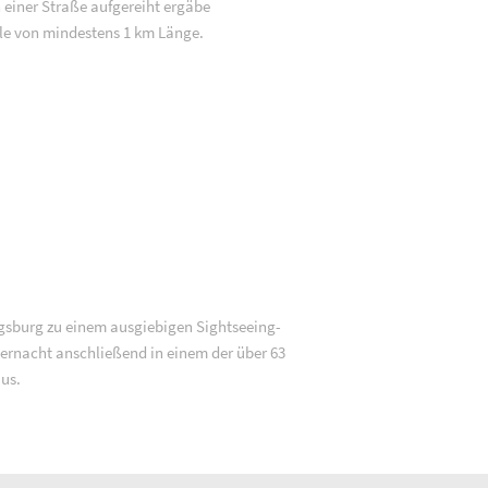
 einer Straße aufgereiht ergäbe
e von mindestens 1 km Länge.
gsburg zu einem ausgiebigen Sightseeing-
rnacht anschließend in einem der über 63
us.