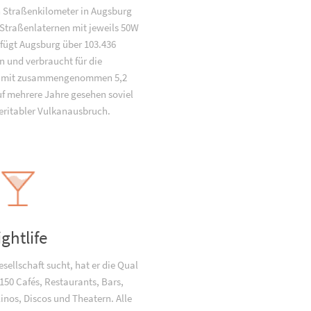
 Straßenkilometer in Augsburg
 Straßenlaternen mit jeweils 50W
rfügt Augsburg über 103.436
n und verbraucht für die
g mit zusammengenommen 5,2
f mehrere Jahre gesehen soviel
veritabler Vulkanausbruch.
ightlife
ellschaft sucht, hat er die Qual
150 Cafés, Restaurants, Bars,
Kinos, Discos und Theatern. Alle