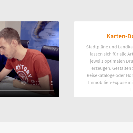
Karten-D
Stadtpläne und Landka
lassen sich für alle 
jeweils optimalen Dr
erzeugen. Gestalten
Reisekataloge oder Ho
Immobilien-Exposé mi
L