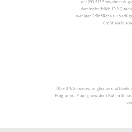
der 293.415 Einwohner Augsb
durchschnittlich 10,3 Quadr
weniger Grünfläche zur Verfügu
Großtiere in ei
Über 375 Sehenswürdigkeiten und Denkmäl
Programm. Müde geworden? Ruhen Sie sich
ve