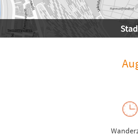
Sta
Au
Wanderz