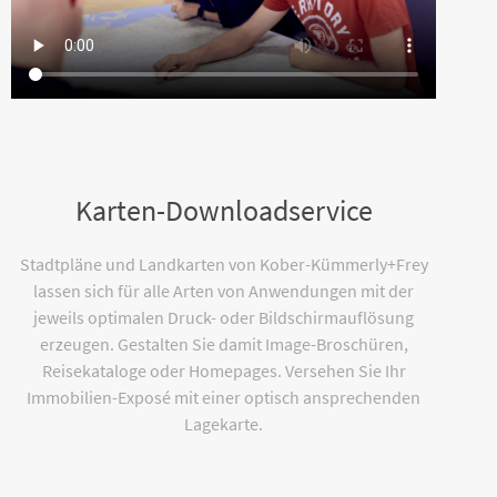
Karten-Downloadservice
Stadtpläne und Landkarten von Kober-Kümmerly+Frey
lassen sich für alle Arten von Anwendungen mit der
jeweils optimalen Druck- oder Bildschirmauflösung
erzeugen. Gestalten Sie damit Image-Broschüren,
Reisekataloge oder Homepages. Versehen Sie Ihr
Immobilien-Exposé mit einer optisch ansprechenden
Lagekarte.