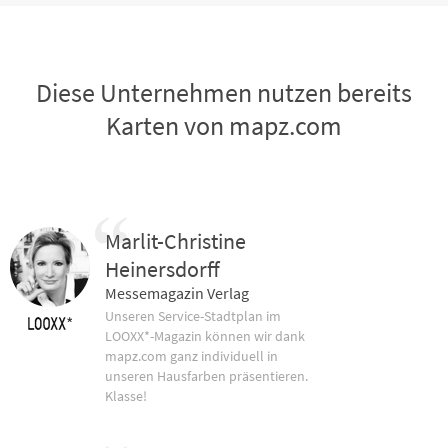
Diese Unternehmen nutzen bereits
Karten von mapz.com
Marlit-Christine
Heinersdorff
Messemagazin Verlag
Unseren Service-Stadtplan im
LOOXX*-Magazin können wir dank
mapz.com ganz individuell in
unseren Hausfarben präsentieren.
Klasse!