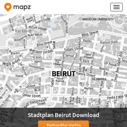
Stadtplan Beirut Download
Karteneditor starten