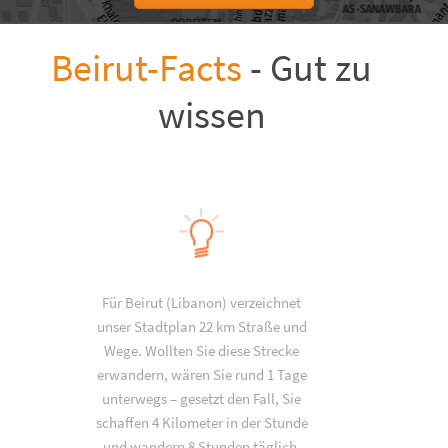
Beirut-Facts
- Gut zu
wissen
Für Beirut (Libanon) verzeichnet
unser Stadtplan 22 km Straße und
Wege. Wollten Sie diese Strecke
erwandern, wären Sie rund 1 Tage
unterwegs – gesetzt den Fall, Sie
schaffen 4 Kilometer in der Stunde
und wandern 8 Stunden täglich.