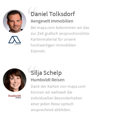
Daniel Tolksdorf
Aengevelt Immobilien
Bei mapz.com bekommen wir das
zur Zeit grafisch anspruchsvollste
Kartenmaterial für unsere
hochwertigen Immobilien-
Exposés.
Silja Schelp
Humboldt Reisen
Dank der Karten von mapz.com
können wir weltweit die
individuellen Besonderheiten
einer jeden Reise optisch
ansprechend abbilden.