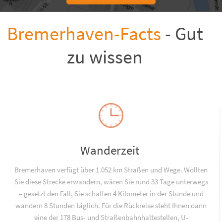
Bremerhaven-Facts
- Gut
zu wissen
Wanderzeit
Bremerhaven verfügt über 1.052 km Straßen und Wege. Wollten
Sie diese Strecke erwandern, wären Sie rund 33 Tage unterwegs
– gesetzt den Fall, Sie schaffen 4 Kilometer in der Stunde und
wandern 8 Stunden täglich. Für die Rückreise steht Ihnen dann
eine der 178 Bus- und Straßenbahnhaltestellen, U-