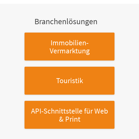
Branchenlösungen
Immobilien-
Vermarktung
Touristik
API-Schnittstelle
für Web
& Print