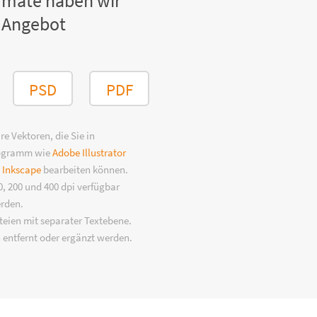
rmate haben wir
 Angebot
PSD
PDF
e Vektoren, die Sie in
rogramm wie
Adobe Illustrator
n
Inkscape
bearbeiten können.
, 200 und 400 dpi verfügbar
erden.
eien mit separater Textebene.
 entfernt oder ergänzt werden.