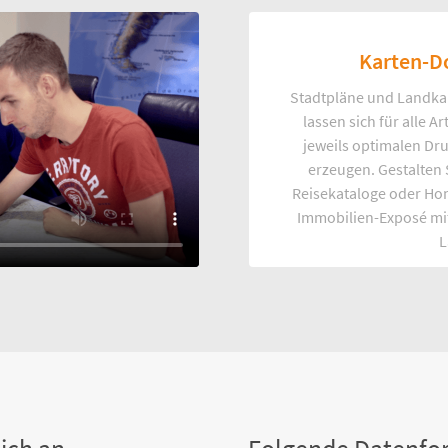
Karten-D
Stadtpläne und Landka
lassen sich für alle 
jeweils optimalen Dr
erzeugen. Gestalten
Reisekataloge oder Ho
Immobilien-Exposé mi
L