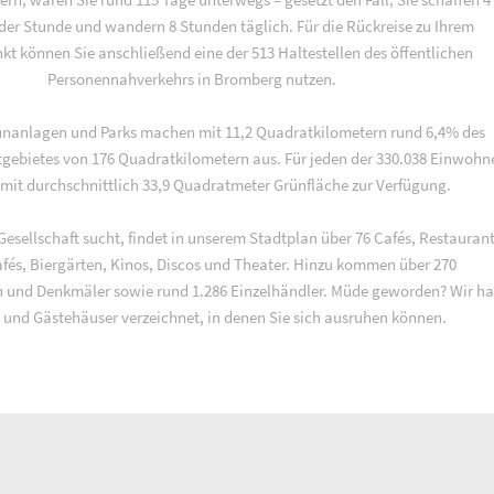
 der Stunde und wandern 8 Stunden täglich. Für die Rückreise zu Ihrem
t können Sie anschließend eine der 513 Haltestellen des öffentlichen
Personennahverkehrs in Bromberg nutzen.
ünanlagen und Parks machen mit 11,2 Quadratkilometern rund 6,4% des
gebietes von 176 Quadratkilometern aus. Für jeden der 330.038 Einwohn
mit durchschnittlich 33,9 Quadratmeter Grünfläche zur Verfügung.
esellschaft sucht, findet in unserem Stadtplan über 76 Cafés, Restaurant
afés, Biergärten, Kinos, Discos und Theater. Hinzu kommen über 270
 und Denkmäler sowie rund 1.286 Einzelhändler. Müde geworden? Wir h
 und Gästehäuser verzeichnet, in denen Sie sich ausruhen können.