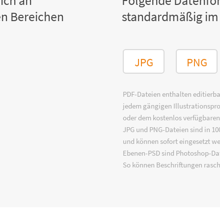
ich an
Folgende Datenfo
n Bereichen
standardmäßig im
JPG
PNG
PDF-Dateien enthalten editierbar
jedem gängigen Illustrationsp
oder dem kostenlos verfügbare
JPG und PNG-Dateien sind in 100
und können sofort eingesetzt w
Ebenen-PSD sind Photoshop-Dat
So können Beschriftungen rasch