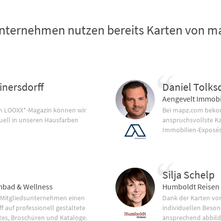
nternehmen nutzen bereits Karten von 
inersdorff
Daniel Tolks
Aengevelt Immobi
im LOOXX*-Magazin können wir
Bei mapz.com bekom
uell in unseren Hausfarben
anspruchsvollste K
Immobilien-Exposés
Silja Schelp
bad & Wellness
Humboldt Reisen
 Mitgliedsunternehmen einen
Dank der Karten vo
f auf professionell gestaltete
individuellen Beson
tes, Broschüren und Kataloge.
ansprechend abbild