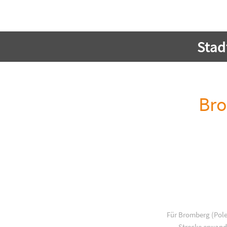
Sta
Bro
Für Bromberg (Pole
Strecke erwande