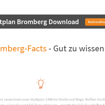
dtplan Bromberg Download
Karteneditor
mberg-Facts
- Gut zu wissen
n) verzeichnet unser Stadtplan 3.686 km Straße und Wege. Wollten Sie d
rn, wären Sie rund 115 Tage unterwegs – gesetzt den Fall, Sie schaffen 4