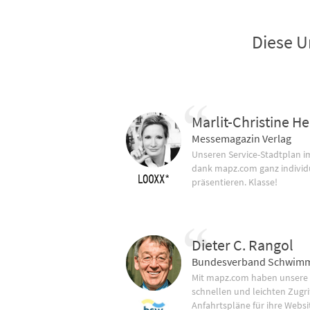
Diese U
Marlit-Christine He
Messemagazin Verlag
Unseren Service-Stadtplan 
dank mapz.com ganz individ
präsentieren. Klasse!
Dieter C. Rangol
Bundesverband Schwimm
Mit mapz.com haben unsere
schnellen und leichten Zugrif
Anfahrtspläne für ihre Websi