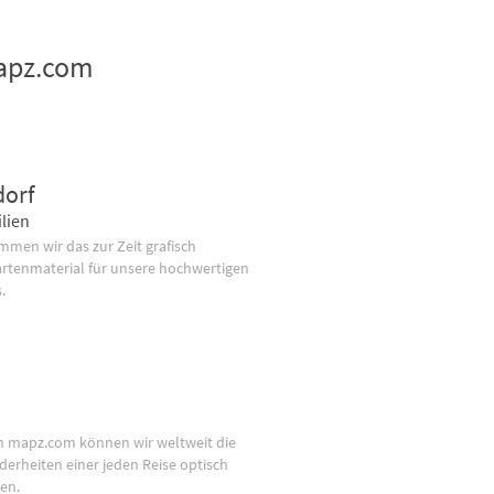
mapz.com
dorf
lien
men wir das zur Zeit grafisch
artenmaterial für unsere hochwertigen
.
n mapz.com können wir weltweit die
derheiten einer jeden Reise optisch
en.