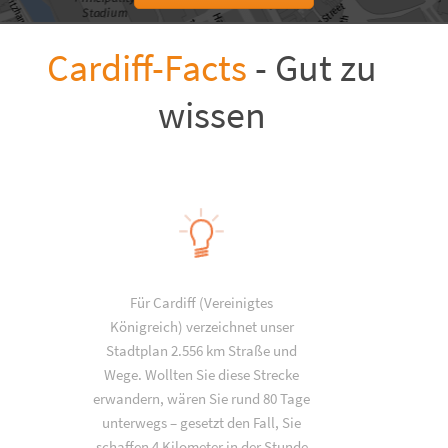
Cardiff-Facts
- Gut zu
wissen
Für Cardiff (Vereinigtes
Königreich) verzeichnet unser
Stadtplan 2.556 km Straße und
Wege. Wollten Sie diese Strecke
erwandern, wären Sie rund 80 Tage
unterwegs – gesetzt den Fall, Sie
schaffen 4 Kilometer in der Stunde