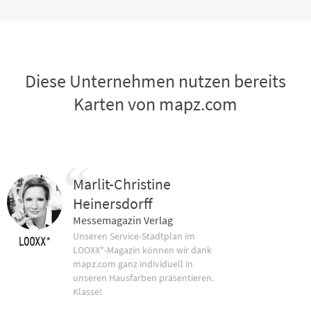
Diese Unternehmen nutzen bereits
Karten von mapz.com
Marlit-Christine
Heinersdorff
Messemagazin Verlag
Unseren Service-Stadtplan im
LOOXX*-Magazin können wir dank
mapz.com ganz individuell in
unseren Hausfarben präsentieren.
Klasse!