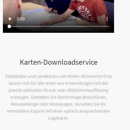
Karten-Downloadservice
Stadtpläne und Landkarten von Kober-Kümmerly+Frey
lassen sich für alle Arten von Anwendungen mit der
jeweils optimalen Druck- oder Bildschirmauflösung
erzeugen. Gestalten Sie damit Image-Broschüren,
Reisekataloge oder Homepages. Versehen Sie Ihr
Immobilien-Exposé mit einer optisch ansprechenden
Lagekarte.