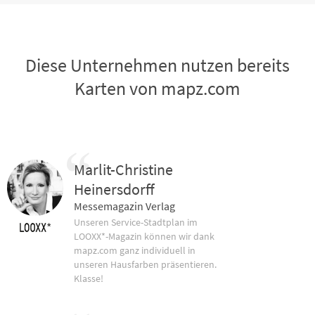
Diese Unternehmen nutzen bereits
Karten von mapz.com
Marlit-Christine
Heinersdorff
Messemagazin Verlag
Unseren Service-Stadtplan im
LOOXX*-Magazin können wir dank
mapz.com ganz individuell in
unseren Hausfarben präsentieren.
Klasse!