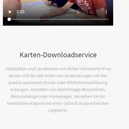
Karten-Downloadservice
Stadtpläne und Landkarten von Kober-Kümmerly+Frey
lassen sich für alle Arten von Anwendungen mit der
jeweils optimalen Druck- oder Bildschirmauflösung
erzeugen. Gestalten Sie damit Image-Broschüren,
Reisekataloge oder Homepages. Versehen Sie Ihr
Immobilien-Exposé mit einer optisch ansprechenden
Lagekarte.