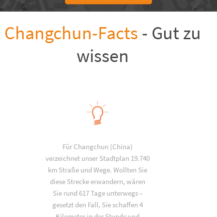
Changchun-Facts
- Gut zu
wissen
Für Changchun (China)
verzeichnet unser Stadtplan 19.740
km Straße und Wege. Wollten Sie
diese Strecke erwandern, wären
Sie rund 617 Tage unterwegs –
gesetzt den Fall, Sie schaffen 4
Kilometer in der Stunde und