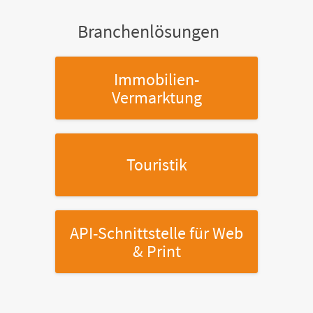
Branchenlösungen
Immobilien-
Vermarktung
Touristik
API-Schnittstelle
für Web
& Print