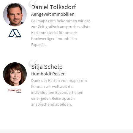
Daniel Tolksdorf
Aengevelt Immobilien
Bei mapz.com bekommen wir das
zur Zeit grafisch anspruchsvollste
Kartenmaterial für unsere
hochwertigen Immobilien-
Exposés.
Silja Schelp
Humboldt Reisen
Dank der Karten von mapz.com
können wir weltweit die
individuellen Besonderheiten
einer jeden Reise optisch
ansprechend abbilden.