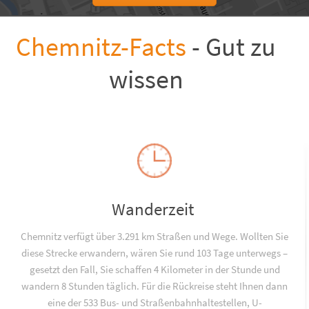
Chemnitz-Facts
- Gut zu
wissen
Wanderzeit
Chemnitz verfügt über 3.291 km Straßen und Wege. Wollten Sie
diese Strecke erwandern, wären Sie rund 103 Tage unterwegs –
gesetzt den Fall, Sie schaffen 4 Kilometer in der Stunde und
wandern 8 Stunden täglich. Für die Rückreise steht Ihnen dann
eine der 533 Bus- und Straßenbahnhaltestellen, U-