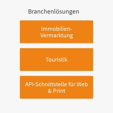
Branchenlösungen
Immobilien-
Vermarktung
Touristik
API-Schnittstelle
für Web
& Print