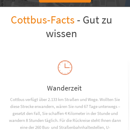
Cottbus-Facts
- Gut zu
wissen
Wanderzeit
Cottbus verfügt über 2.133 km Straßen und Wege. Wollten Sie
diese Strecke erwandern, wären Sie rund 67 Tage unterwegs –
gesetzt den Fall, Sie schaffen 4 Kilometer in der Stunde und
wandern 8 Stunden täglich. Für die Rückreise steht Ihnen dann
eine der 260 Bus- und Straßenbahnhaltestellen, U-