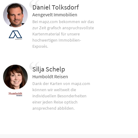
Daniel Tolksdorf
Aengevelt Immobilien
Bei mapz.com bekommen wir das
zur Zeit grafisch anspruchsvollste
Kartenmaterial für unsere
hochwertigen Immobilien-
Exposés.
Silja Schelp
Humboldt Reisen
Dank der Karten von mapz.com
können wir weltweit die
individuellen Besonderheiten
einer jeden Reise optisch
ansprechend abbilden.