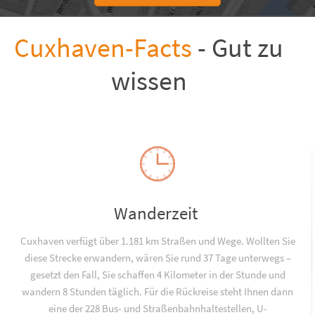
Cuxhaven-Facts
- Gut zu
wissen
Wanderzeit
Cuxhaven verfügt über 1.181 km Straßen und Wege. Wollten Sie
diese Strecke erwandern, wären Sie rund 37 Tage unterwegs –
gesetzt den Fall, Sie schaffen 4 Kilometer in der Stunde und
wandern 8 Stunden täglich. Für die Rückreise steht Ihnen dann
eine der 228 Bus- und Straßenbahnhaltestellen, U-