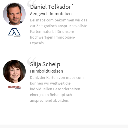
Daniel Tolksdorf
Aengevelt Immobilien
Bei mapz.com bekommen wir das
zur Zeit grafisch anspruchsvollste
Kartenmaterial für unsere
hochwertigen Immobilien-
Exposés.
Silja Schelp
Humboldt Reisen
Dank der Karten von mapz.com
können wir weltweit die
individuellen Besonderheiten
einer jeden Reise optisch
ansprechend abbilden.