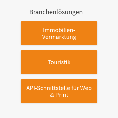
Branchenlösungen
Immobilien-
Vermarktung
Touristik
API-Schnittstelle
für Web
& Print