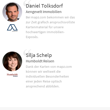
Daniel Tolksdorf
Aengevelt Immobilien
Bei mapz.com bekommen wir das
zur Zeit grafisch anspruchsvollste
Kartenmaterial für unsere
hochwertigen Immobilien-
Exposés.
Silja Schelp
Humboldt Reisen
Dank der Karten von mapz.com
können wir weltweit die
individuellen Besonderheiten
einer jeden Reise optisch
ansprechend abbilden.