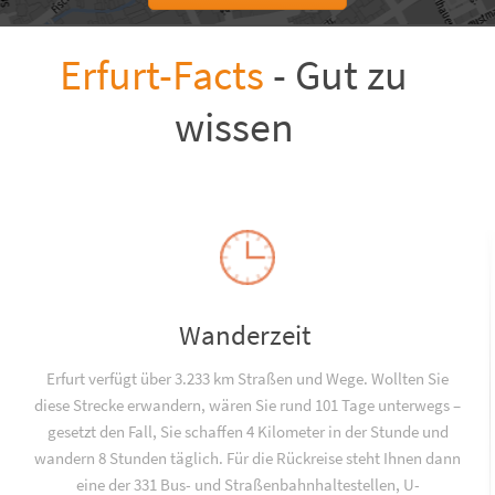
Erfurt-Facts
- Gut zu
wissen
Wanderzeit
Erfurt verfügt über 3.233 km Straßen und Wege. Wollten Sie
diese Strecke erwandern, wären Sie rund 101 Tage unterwegs –
gesetzt den Fall, Sie schaffen 4 Kilometer in der Stunde und
wandern 8 Stunden täglich. Für die Rückreise steht Ihnen dann
eine der 331 Bus- und Straßenbahnhaltestellen, U-