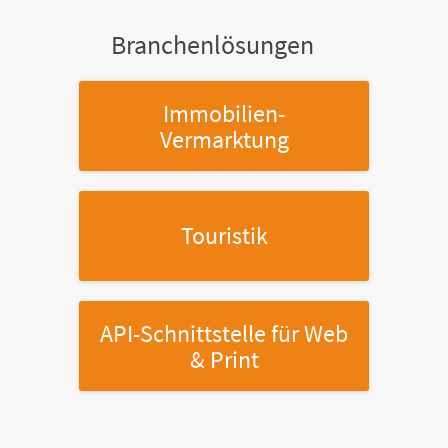
Branchenlösungen
Immobilien-
Vermarktung
Touristik
API-Schnittstelle
für Web
& Print