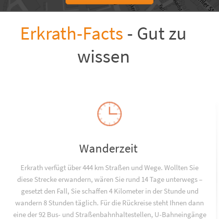
Erkrath-Facts
- Gut zu
wissen
Wanderzeit
Erkrath verfügt über 444 km Straßen und Wege. Wollten Sie
diese Strecke erwandern, wären Sie rund 14 Tage unterwegs –
gesetzt den Fall, Sie schaffen 4 Kilometer in der Stunde und
wandern 8 Stunden täglich. Für die Rückreise steht Ihnen dann
eine der 92 Bus- und Straßenbahnhaltestellen, U-Bahneingänge