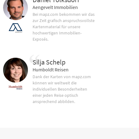
Aengevelt Immobilien
Bei mapz.com bekommen wir das
zur Zeit grafisch anspruchsvollste
Kartenmaterial für unsere
hochwertigen Immobilien-
Exposés.
Silja Schelp
Humboldt Reisen
Dank der Karten von mapz.com
können wir weltweit die
individuellen Besonderheiten
einer jeden Reise optisch
ansprechend abbilden.