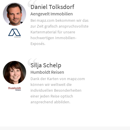
Daniel Tolksdorf
Aengevelt Immobilien
Bei mapz.com bekommen wir das
zur Zeit grafisch anspruchsvollste
Kartenmaterial für unsere
hochwertigen Immobilien-
Exposés.
Silja Schelp
Humboldt Reisen
Dank der Karten von mapz.com
können wir weltweit die
individuellen Besonderheiten
einer jeden Reise optisch
ansprechend abbilden.