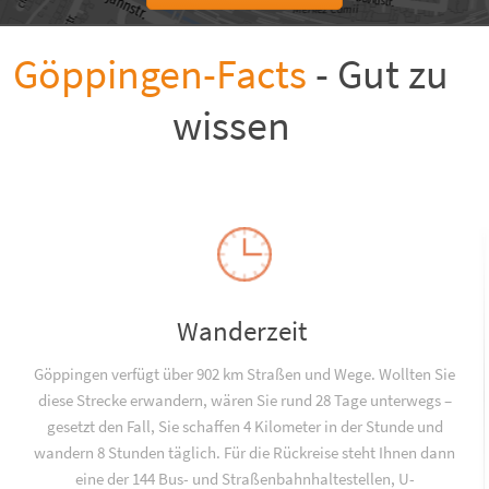
Göppingen-Facts
- Gut zu
wissen
Wanderzeit
Göppingen verfügt über 902 km Straßen und Wege. Wollten Sie
diese Strecke erwandern, wären Sie rund 28 Tage unterwegs –
gesetzt den Fall, Sie schaffen 4 Kilometer in der Stunde und
wandern 8 Stunden täglich. Für die Rückreise steht Ihnen dann
eine der 144 Bus- und Straßenbahnhaltestellen, U-