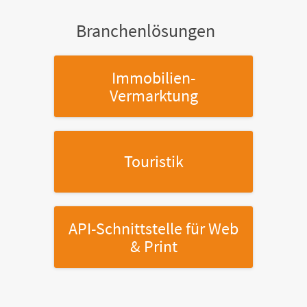
Branchenlösungen
Immobilien-
Vermarktung
Touristik
API-Schnittstelle
für Web
& Print