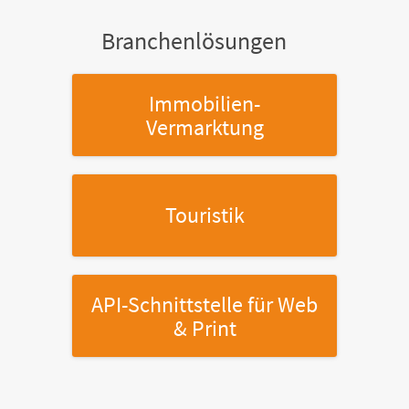
Branchenlösungen
Immobilien-
Vermarktung
Touristik
API-Schnittstelle
für Web
& Print