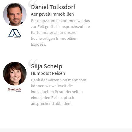
Daniel Tolksdorf
Aengevelt Immobilien
Bei mapz.com bekommen wir das
zur Zeit grafisch anspruchsvollste
Kartenmaterial für unsere
hochwertigen Immobilien-
Exposés.
Silja Schelp
Humboldt Reisen
Dank der Karten von mapz.com
können wir weltweit die
individuellen Besonderheiten
einer jeden Reise optisch
ansprechend abbilden.