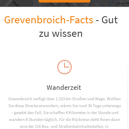
Grevenbroich-Facts
- Gut
zu wissen
Wanderzeit
Grevenbroich verfügt über 1.153 km Straßen und Wege. Wollten
Sie diese Strecke erwandern, wären Sie rund 36 Tage unterwegs
– gesetzt den Fall, Sie schaffen 4 Kilometer in der Stunde und
wandern 8 Stunden täglich. Für die Rückreise steht Ihnen dann
eine der 116 Bus- und Straßenbahnhaltestellen, U-