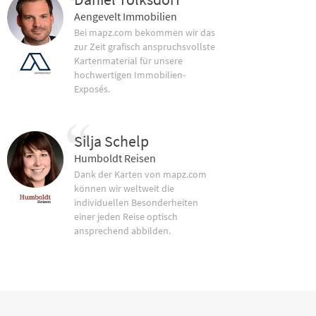
Aengevelt Immobilien
Bei mapz.com bekommen wir das
zur Zeit grafisch anspruchsvollste
Kartenmaterial für unsere
hochwertigen Immobilien-
Exposés.
Silja Schelp
Humboldt Reisen
Dank der Karten von mapz.com
können wir weltweit die
individuellen Besonderheiten
einer jeden Reise optisch
ansprechend abbilden.