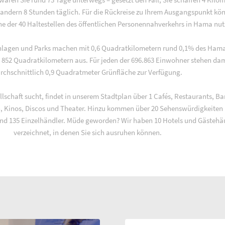
andern 8 Stunden täglich. Für die Rückreise zu Ihrem Ausgangspunkt kö
ne der 40 Haltestellen des öffentlichen Personennahverkehrs in Hama nut
nlagen und Parks machen mit 0,6 Quadratkilometern rund 0,1% des Ham
 852 Quadratkilometern aus. Für jeden der 696.863 Einwohner stehen dam
rchschnittlich 0,9 Quadratmeter Grünfläche zur Verfügung.
schaft sucht, findet in unserem Stadtplan über 1 Cafés, Restaurants, Ba
n, Kinos, Discos und Theater. Hinzu kommen über 20 Sehenswürdigkeiten
nd 135 Einzelhändler. Müde geworden? Wir haben 10 Hotels und Gästehä
verzeichnet, in denen Sie sich ausruhen können.