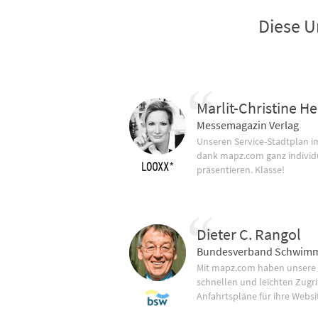
Diese U
Marlit-Christine He
Messemagazin Verlag
Unseren Service-Stadtplan 
dank mapz.com ganz individ
präsentieren. Klasse!
Dieter C. Rangol
Bundesverband Schwimm
Mit mapz.com haben unsere
schnellen und leichten Zugrif
Anfahrtspläne für ihre Websi