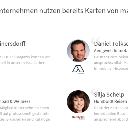
nternehmen nutzen bereits Karten von 
inersdorff
Daniel Tolks
Aengevelt Immobi
im LOOXX*-Magazin können wir
Bei mapz.com bekom
uell in unseren Hausfarben
anspruchsvollste K
Immobilien-Exposés
Silja Schelp
bad & Wellness
Humboldt Reisen
 Mitgliedsunternehmen einen
Dank der Karten vo
f auf professionell gestaltete
individuellen Beson
tes, Broschüren und Kataloge.
ansprechend abbild