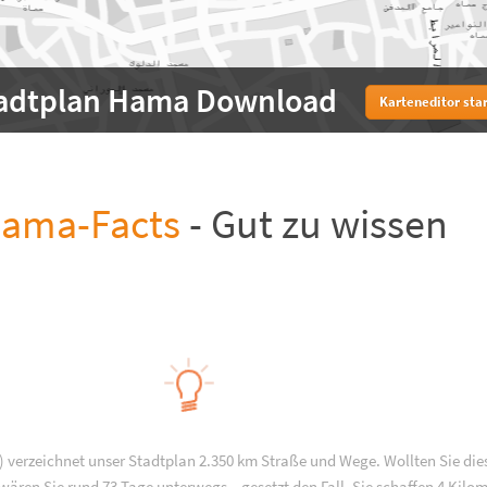
adtplan Hama Download
Karteneditor sta
ama-Facts
- Gut zu wissen
 verzeichnet unser Stadtplan 2.350 km Straße und Wege. Wollten Sie die
ären Sie rund 73 Tage unterwegs – gesetzt den Fall, Sie schaffen 4 Kilo