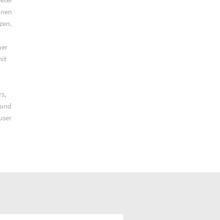
nnen
zen.
aer
it
rs,
 und
user