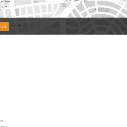
rten
se
meter