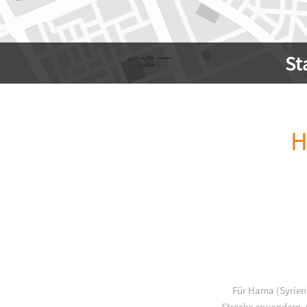
St
H
Für Hama (Syrien)
Strecke erwandern, w