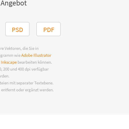
 Angebot
PSD
PDF
e Vektoren, die Sie in
rogramm wie
Adobe Illustrator
n
Inkscape
bearbeiten können.
, 200 und 400 dpi verfügbar
erden.
eien mit separater Textebene.
 entfernt oder ergänzt werden.