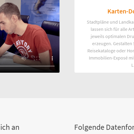
Karten-D
Stadtpläne und Landka
lassen sich für alle 
jeweils optimalen Dr
erzeugen. Gestalten
Reisekataloge oder Ho
Immobilien-Exposé mi
L
ich an
Folgende Datenfo