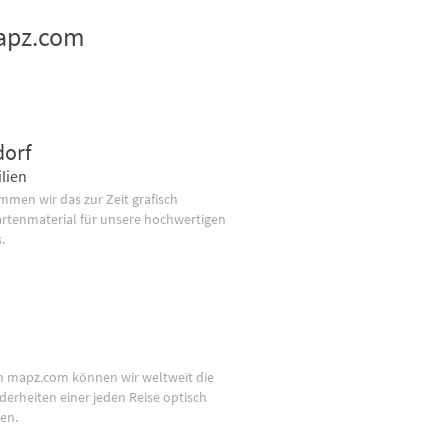
mapz.com
dorf
lien
men wir das zur Zeit grafisch
artenmaterial für unsere hochwertigen
.
n mapz.com können wir weltweit die
derheiten einer jeden Reise optisch
en.