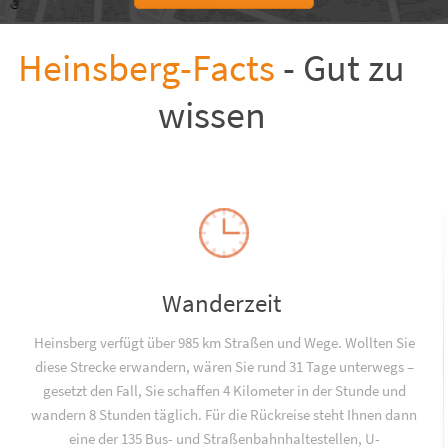
Heinsberg-Facts
- Gut zu
wissen
Wanderzeit
Heinsberg verfügt über 985 km Straßen und Wege. Wollten Sie
diese Strecke erwandern, wären Sie rund 31 Tage unterwegs –
gesetzt den Fall, Sie schaffen 4 Kilometer in der Stunde und
wandern 8 Stunden täglich. Für die Rückreise steht Ihnen dann
eine der 135 Bus- und Straßenbahnhaltestellen, U-