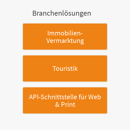
Branchenlösungen
Immobilien-
Vermarktung
Touristik
API-Schnittstelle
für Web
& Print