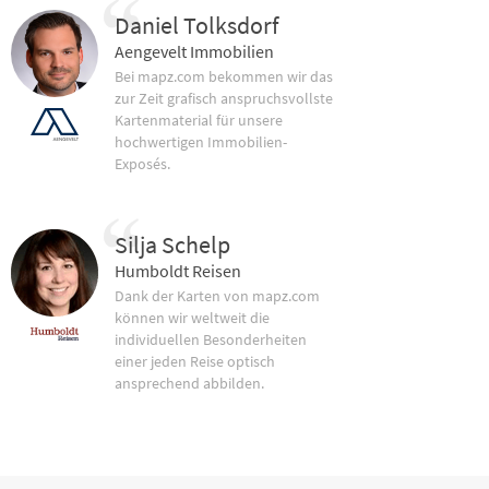
Daniel Tolksdorf
Aengevelt Immobilien
Bei mapz.com bekommen wir das
zur Zeit grafisch anspruchsvollste
Kartenmaterial für unsere
hochwertigen Immobilien-
Exposés.
Silja Schelp
Humboldt Reisen
Dank der Karten von mapz.com
können wir weltweit die
individuellen Besonderheiten
einer jeden Reise optisch
ansprechend abbilden.