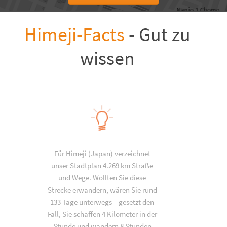
Himeji-Facts
- Gut zu
wissen
Für Himeji (Japan) verzeichnet
unser Stadtplan 4.269 km Straße
und Wege. Wollten Sie diese
Strecke erwandern, wären Sie rund
133 Tage unterwegs – gesetzt den
Fall, Sie schaffen 4 Kilometer in der
Stunde und wandern 8 Stunden