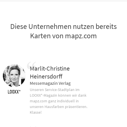
Diese Unternehmen nutzen bereits
Karten von mapz.com
Marlit-Christine
Heinersdorff
Messemagazin Verlag
Unseren Service-Stadtplan im
LOOXX*-Magazin können wir dank
mapz.com ganz individuell in
unseren Hausfarben präsentieren.
Klasse!