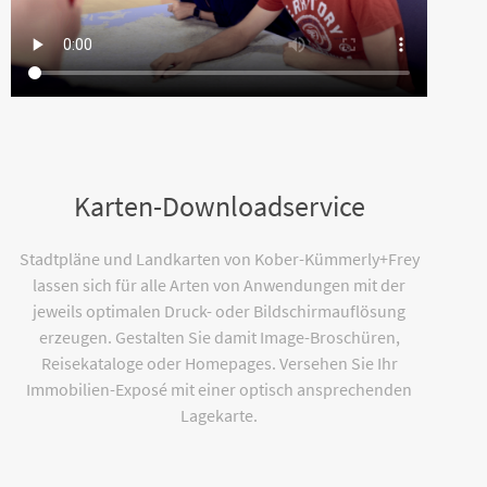
Karten-Downloadservice
Stadtpläne und Landkarten von Kober-Kümmerly+Frey
lassen sich für alle Arten von Anwendungen mit der
jeweils optimalen Druck- oder Bildschirmauflösung
erzeugen. Gestalten Sie damit Image-Broschüren,
Reisekataloge oder Homepages. Versehen Sie Ihr
Immobilien-Exposé mit einer optisch ansprechenden
Lagekarte.