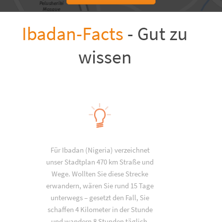
Ibadan-Facts
- Gut zu
wissen
Für Ibadan (Nigeria) verzeichnet
unser Stadtplan 470 km Straße und
Wege. Wollten Sie diese Strecke
erwandern, wären Sie rund 15 Tage
unterwegs – gesetzt den Fall, Sie
schaffen 4 Kilometer in der Stunde
und wandern 8 Stunden täglich.