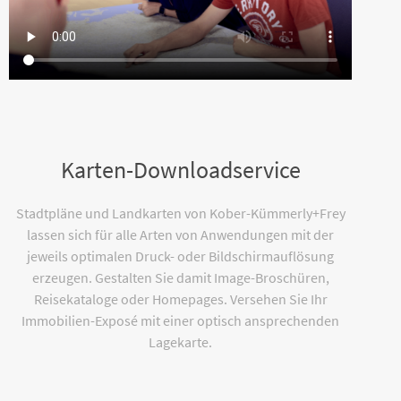
Karten-Downloadservice
Stadtpläne und Landkarten von Kober-Kümmerly+Frey
lassen sich für alle Arten von Anwendungen mit der
jeweils optimalen Druck- oder Bildschirmauflösung
erzeugen. Gestalten Sie damit Image-Broschüren,
Reisekataloge oder Homepages. Versehen Sie Ihr
Immobilien-Exposé mit einer optisch ansprechenden
Lagekarte.