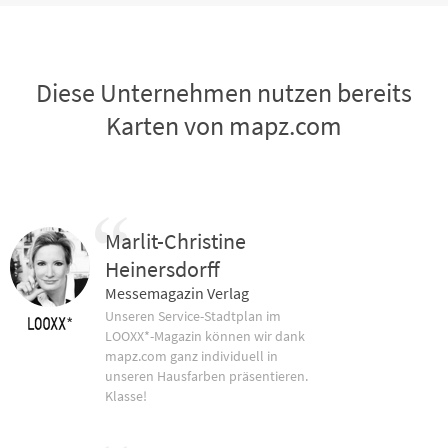
Diese Unternehmen nutzen bereits
Karten von mapz.com
Marlit-Christine
Heinersdorff
Messemagazin Verlag
Unseren Service-Stadtplan im
LOOXX*-Magazin können wir dank
mapz.com ganz individuell in
unseren Hausfarben präsentieren.
Klasse!