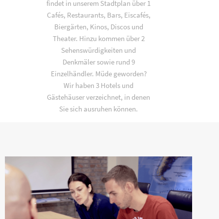
findet in unserem Stadtplan über 1
Cafés, Restaurants, Bars, Eiscafés,
Biergärten, Kinos, Discos und
Theater. Hinzu kommen über 2
Sehenswürdigkeiten und
Denkmäler sowie rund 9
Einzelhändler. Müde geworden?
Wir haben 3 Hotels und
Gästehäuser verzeichnet, in denen
Sie sich ausruhen können.