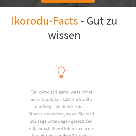
Ikorodu-Facts
- Gut zu
wissen
Für Ikorodu (Nigeria) verzeichnet
unser Stadtplan 3.256 km Straße
und Wege. Wollten Sie diese
Strecke erwandern, wären Sie rund
102 Tage unterwegs – gesetzt den
Fall, Sie schaffen 4 Kilometer in der
Stunde und wandern 8 Stunden