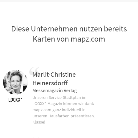
Diese Unternehmen nutzen bereits
Karten von mapz.com
Marlit-Christine
Heinersdorff
Messemagazin Verlag
Unseren Service-Stadtplan im
LOOXX*-Magazin können wir dank
mapz.com ganz individuell in
unseren Hausfarben präsentieren.
Klasse!