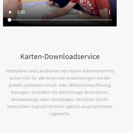
Karten-Downloadservice
Stadtpläne und Landkarten von Kober-Kümmerly+Frey
lassen sich für alle Arten von Anwendungen mit der
jeweils optimalen Druck- oder Bildschirmauflösung
erzeugen. Gestalten Sie damit Image-Broschüren,
Reisekataloge oder Homepages. Versehen Sie Ihr
Immobilien-Exposé mit einer optisch ansprechenden
Lagekarte.