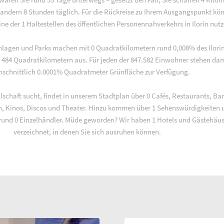
andern 8 Stunden täglich. Für die Rückreise zu Ihrem Ausgangspunkt kö
ne der 1 Haltestellen des öffentlichen Personennahverkehrs in Ilorin nutz
nlagen und Parks machen mit 0 Quadratkilometern rund 0,008% des Ilori
 484 Quadratkilometern aus. Für jeden der 847.582 Einwohner stehen dam
hschnittlich 0.0001% Quadratmeter Grünfläche zur Verfügung.
llschaft sucht, findet in unserem Stadtplan über 0 Cafés, Restaurants, Bar
en, Kinos, Discos und Theater. Hinzu kommen über 1 Sehenswürdigkeiten 
und 0 Einzelhändler. Müde geworden? Wir haben 1 Hotels und Gästehäus
verzeichnet, in denen Sie sich ausruhen können.