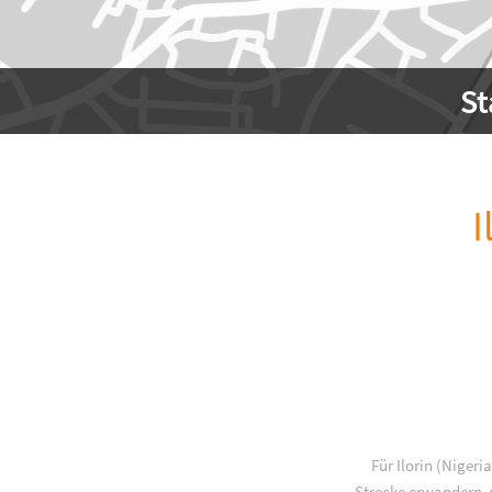
St
I
Für Ilorin (Niger
Strecke erwandern, w