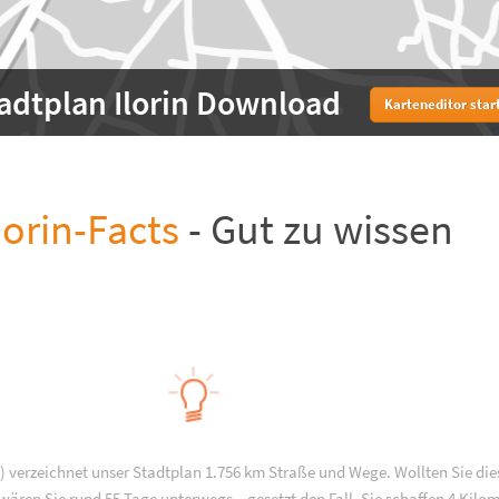
adtplan Ilorin Download
Karteneditor star
lorin-Facts
- Gut zu wissen
ia) verzeichnet unser Stadtplan 1.756 km Straße und Wege. Wollten Sie die
ären Sie rund 55 Tage unterwegs – gesetzt den Fall, Sie schaffen 4 Kilo