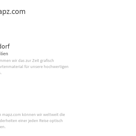
mapz.com
dorf
lien
men wir das zur Zeit grafisch
artenmaterial für unsere hochwertigen
.
n mapz.com können wir weltweit die
derheiten einer jeden Reise optisch
en.