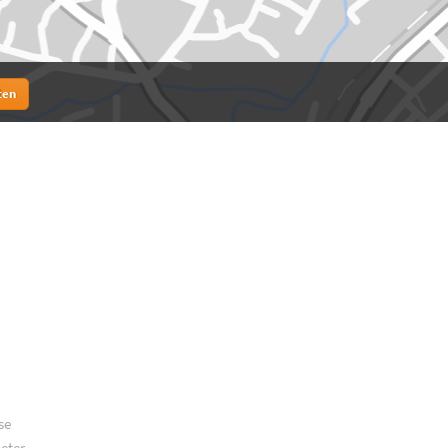
ten
se
meter