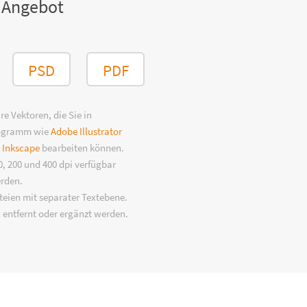
 Angebot
PSD
PDF
e Vektoren, die Sie in
rogramm wie
Adobe Illustrator
n
Inkscape
bearbeiten können.
, 200 und 400 dpi verfügbar
erden.
eien mit separater Textebene.
 entfernt oder ergänzt werden.