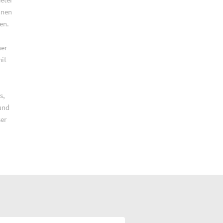
nnen
en.
ner
it
s,
und
er