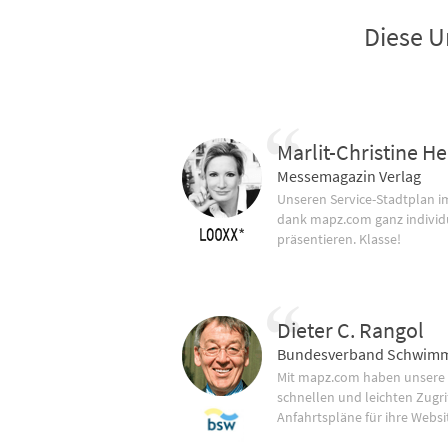
Diese U
Marlit-Christine He
Messemagazin Verlag
Unseren Service-Stadtplan 
dank mapz.com ganz individ
präsentieren. Klasse!
Dieter C. Rangol
Bundesverband Schwimm
Mit mapz.com haben unsere
schnellen und leichten Zugrif
Anfahrtspläne für ihre Websi