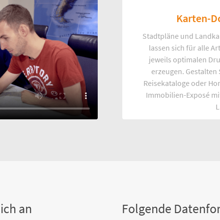
Karten-D
Stadtpläne und Landka
lassen sich für alle 
jeweils optimalen Dr
erzeugen. Gestalten
Reisekataloge oder Ho
Immobilien-Exposé mi
L
ich an
Folgende Datenfo