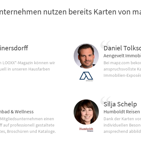
nternehmen nutzen bereits Karten von 
inersdorff
Daniel Tolks
Aengevelt Immobi
im LOOXX*-Magazin können wir
Bei mapz.com bekom
uell in unseren Hausfarben
anspruchsvollste K
Immobilien-Exposés
Silja Schelp
bad & Wellness
Humboldt Reisen
 Mitgliedsunternehmen einen
Dank der Karten vo
f auf professionell gestaltete
individuellen Beson
tes, Broschüren und Kataloge.
ansprechend abbild