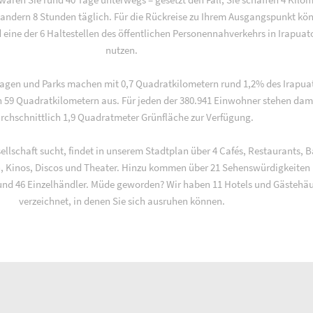
andern 8 Stunden täglich. Für die Rückreise zu Ihrem Ausgangspunkt kö
 eine der 6 Haltestellen des öffentlichen Personennahverkehrs in Irapuat
nutzen.
lagen und Parks machen mit 0,7 Quadratkilometern rund 1,2% des Irapua
n 59 Quadratkilometern aus. Für jeden der 380.941 Einwohner stehen dam
rchschnittlich 1,9 Quadratmeter Grünfläche zur Verfügung.
ellschaft sucht, findet in unserem Stadtplan über 4 Cafés, Restaurants, B
n, Kinos, Discos und Theater. Hinzu kommen über 21 Sehenswürdigkeiten
nd 46 Einzelhändler. Müde geworden? Wir haben 11 Hotels und Gästehäu
verzeichnet, in denen Sie sich ausruhen können.