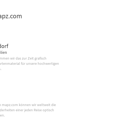
mapz.com
dorf
lien
men wir das zur Zeit grafisch
artenmaterial für unsere hochwertigen
.
n mapz.com können wir weltweit die
derheiten einer jeden Reise optisch
en.