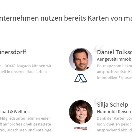
nternehmen nutzen bereits Karten von 
inersdorff
Daniel Tolks
Aengevelt Immobi
im LOOXX*-Magazin können wir
Bei mapz.com bekom
uell in unseren Hausfarben
anspruchsvollste K
Immobilien-Exposés
Silja Schelp
bad & Wellness
Humboldt Reisen
 Mitgliedsunternehmen einen
Dank der Karten vo
f auf professionell gestaltete
individuellen Beson
tes, Broschüren und Kataloge.
ansprechend abbild