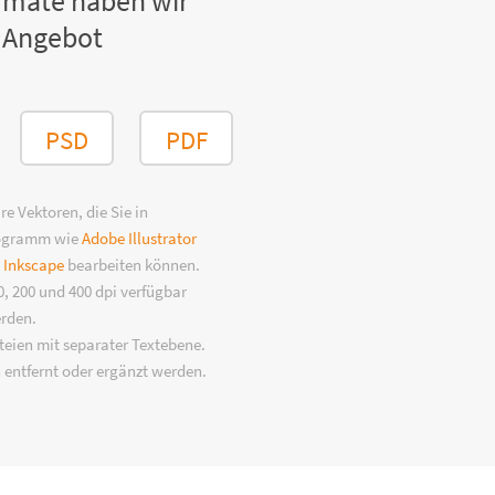
rmate haben wir
 Angebot
PSD
PDF
e Vektoren, die Sie in
rogramm wie
Adobe Illustrator
n
Inkscape
bearbeiten können.
, 200 und 400 dpi verfügbar
erden.
eien mit separater Textebene.
 entfernt oder ergänzt werden.