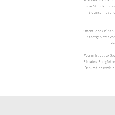
in der Stunde und w
Sie anschließend
Öffentliche Grünan
Stadtgebietes vo
du
Wer in Irapuato Ges
Eiscafés, Biergärte
Denkmäler sowie ru