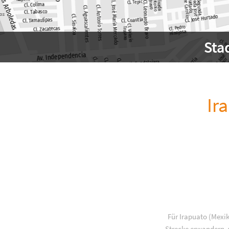
Sta
Ir
Für Irapuato (Mexi
Strecke erwandern, w