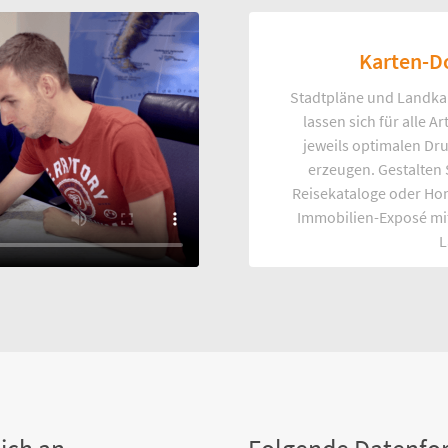
Karten-D
Stadtpläne und Landka
lassen sich für alle 
jeweils optimalen Dr
erzeugen. Gestalten
Reisekataloge oder Ho
Immobilien-Exposé mi
L