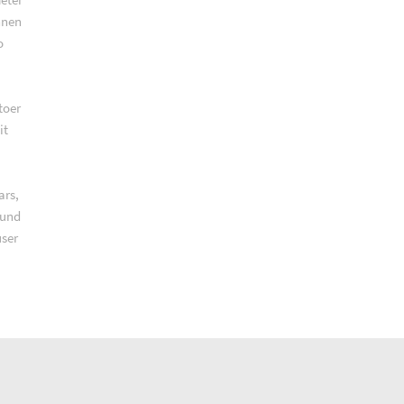
nnen
o
toer
it
ars,
 und
ser