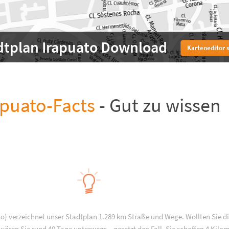
dtplan Irapuato Download
Karteneditor 
apuato-Facts
- Gut zu wissen
ko) verzeichnet unser Stadtplan 1.289 km Straße und Wege. Wollten Sie d
ären Sie rund 40 Tage unterwegs – gesetzt den Fall, Sie schaffen 4 Kilo