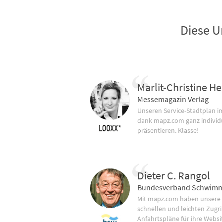
Diese U
Marlit-Christine He
Messemagazin Verlag
Unseren Service-Stadtplan 
dank mapz.com ganz individ
präsentieren. Klasse!
Dieter C. Rangol
Bundesverband Schwimm
Mit mapz.com haben unsere
schnellen und leichten Zugrif
Anfahrtspläne für ihre Websi