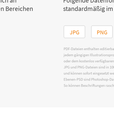
ich an
Folgende Datenfo
n Bereichen
standardmäßig im
JPG
PNG
PDF-Dateien enthalten editierbar
jedem gängigen Illustrationsp
oder dem kostenlos verfügbare
JPG und PNG-Dateien sind in 100
und können sofort eingesetzt w
Ebenen-PSD sind Photoshop-Dat
So können Beschriftungen rasch