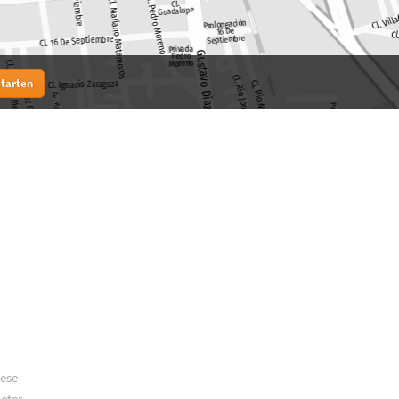
starten
iese
meter