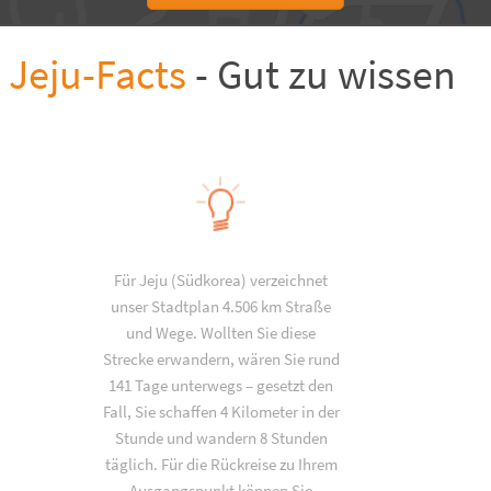
Jeju-Facts
- Gut zu wissen
Für Jeju (Südkorea) verzeichnet
unser Stadtplan 4.506 km Straße
und Wege. Wollten Sie diese
Strecke erwandern, wären Sie rund
141 Tage unterwegs – gesetzt den
Fall, Sie schaffen 4 Kilometer in der
Stunde und wandern 8 Stunden
täglich. Für die Rückreise zu Ihrem
Ausgangspunkt können Sie