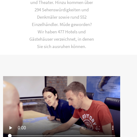
und Theater. Hinzu kommen über
294 Sehenswürdigkeiten und
Denkmäler sowie rund 552
Einzelhändler. Müde geworden?
Wir haben 477 Hotels und
Gästehäuser verzeichnet, in denen
Sie sich ausruhen können.