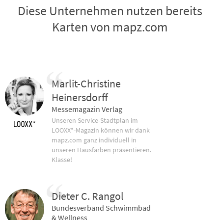
Diese Unternehmen nutzen bereits
Karten von mapz.com
Marlit-Christine
Heinersdorff
Messemagazin Verlag
Unseren Service-Stadtplan im
LOOXX*-Magazin können wir dank
mapz.com ganz individuell in
unseren Hausfarben präsentieren.
Klasse!
Dieter C. Rangol
Bundesverband Schwimmbad
& Wellness