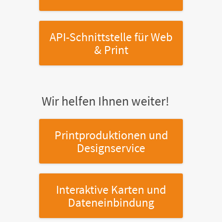
API-Schnittstelle
für Web
& Print
Wir helfen Ihnen weiter!
Printproduktionen
und
Designservice
Interaktive Karten
und
Dateneinbindung