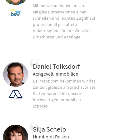
Mit mapz.com haben unsere
Mitgliedsunternehmen einen
schnellen und leichten Zugriff auf
professionell gestaltete
Anfahrtspläne für ihre Websites,
Broschüren und Kataloge.
Daniel Tolksdorf
Aengevelt Immobilien
Bei mapz.com bekommen wir das
zur Zeit grafisch anspruchsvollste
Kartenmaterial für unsere
hochwertigen Immobilien-
Exposés.
Silja Schelp
Humboldt Reisen