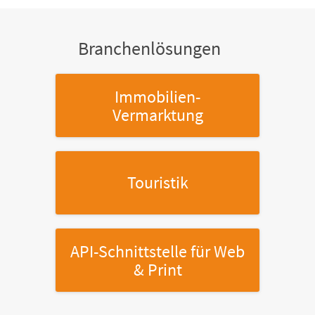
Branchenlösungen
Immobilien-
Vermarktung
Touristik
API-Schnittstelle
für Web
& Print