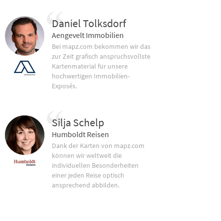
Daniel Tolksdorf
Aengevelt Immobilien
Bei mapz.com bekommen wir das
zur Zeit grafisch anspruchsvollste
Kartenmaterial für unsere
hochwertigen Immobilien-
Exposés.
Silja Schelp
Humboldt Reisen
Dank der Karten von mapz.com
können wir weltweit die
individuellen Besonderheiten
einer jeden Reise optisch
ansprechend abbilden.