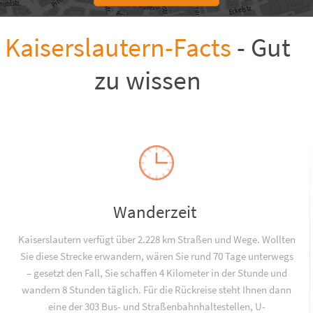
Kaiserslautern-Facts
- Gut
zu wissen
Wanderzeit
Kaiserslautern verfügt über 2.228 km Straßen und Wege. Wollten
Sie diese Strecke erwandern, wären Sie rund 70 Tage unterwegs
– gesetzt den Fall, Sie schaffen 4 Kilometer in der Stunde und
wandern 8 Stunden täglich. Für die Rückreise steht Ihnen dann
eine der 303 Bus- und Straßenbahnhaltestellen, U-