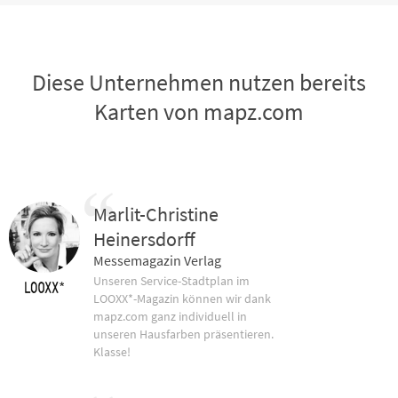
Diese Unternehmen nutzen bereits
Karten von mapz.com
Marlit-Christine
Heinersdorff
Messemagazin Verlag
Unseren Service-Stadtplan im
LOOXX*-Magazin können wir dank
mapz.com ganz individuell in
unseren Hausfarben präsentieren.
Klasse!