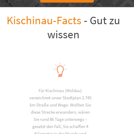
Kischinau-Facts
- Gut zu
wissen
Für Kischinau (Moldau)
verzeichnet unser Stadtplan 2.745
km Straße und Wege. Wollten Sie
diese Strecke erwandern, wären
Sie rund 86 Tage unterwegs –
gesetzt den Fall, Sie schaffen 4
Kilometer in der Stunde und