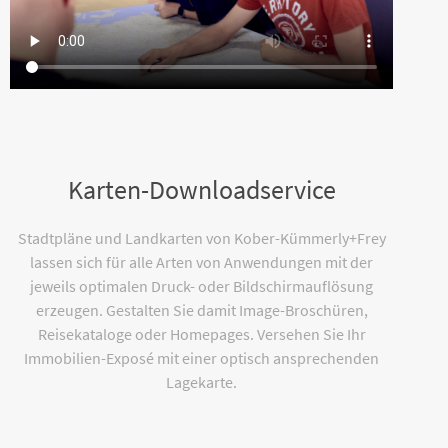
Karten-Downloadservice
Stadtpläne und Landkarten von Kober-Kümmerly+Frey
lassen sich für alle Arten von Anwendungen mit der
jeweils optimalen Druck- oder Bildschirmauflösung
erzeugen. Gestalten Sie damit Image-Broschüren,
Reisekataloge oder Homepages. Versehen Sie Ihr
Immobilien-Exposé mit einer optisch ansprechenden
Lagekarte.