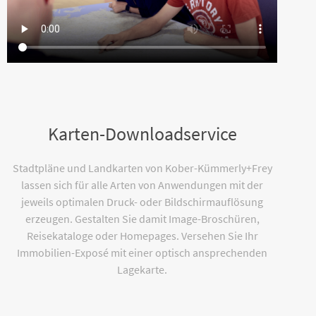
Karten-Downloadservice
Stadtpläne und Landkarten von Kober-Kümmerly+Frey
lassen sich für alle Arten von Anwendungen mit der
jeweils optimalen Druck- oder Bildschirmauflösung
erzeugen. Gestalten Sie damit Image-Broschüren,
Reisekataloge oder Homepages. Versehen Sie Ihr
Immobilien-Exposé mit einer optisch ansprechenden
Lagekarte.