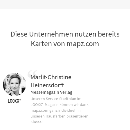
Diese Unternehmen nutzen bereits
Karten von mapz.com
Marlit-Christine
Heinersdorff
Messemagazin Verlag
Unseren Service-Stadtplan im
LOOXX*-Magazin können wir dank
mapz.com ganz individuell in
unseren Hausfarben präsentieren.
Klasse!