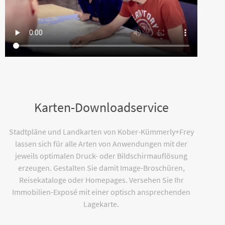
Karten-Downloadservice
Stadtpläne und Landkarten von Kober-Kümmerly+Frey
lassen sich für alle Arten von Anwendungen mit der
jeweils optimalen Druck- oder Bildschirmauflösung
erzeugen. Gestalten Sie damit Image-Broschüren,
Reisekataloge oder Homepages. Versehen Sie Ihr
Immobilien-Exposé mit einer optisch ansprechenden
Lagekarte.