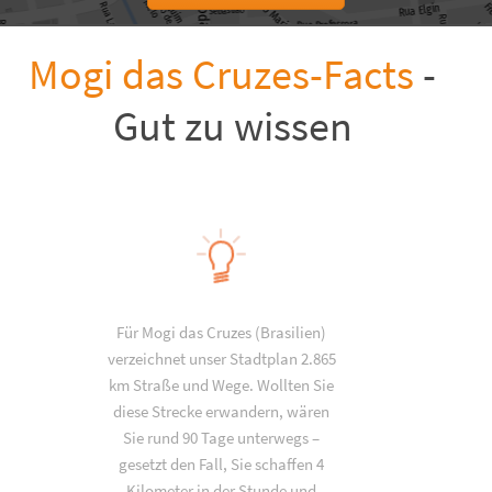
Mogi das Cruzes-Facts
-
Gut zu wissen
Für Mogi das Cruzes (Brasilien)
verzeichnet unser Stadtplan 2.865
km Straße und Wege. Wollten Sie
diese Strecke erwandern, wären
Sie rund 90 Tage unterwegs –
gesetzt den Fall, Sie schaffen 4
Kilometer in der Stunde und