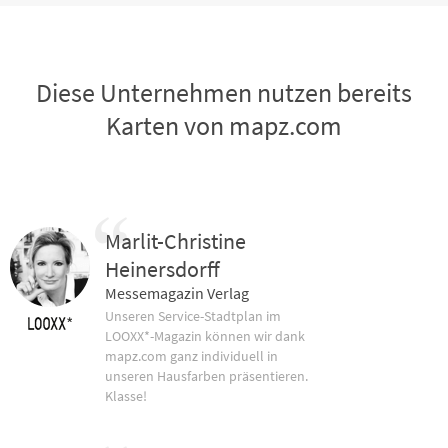
Diese Unternehmen nutzen bereits
Karten von mapz.com
Marlit-Christine
Heinersdorff
Messemagazin Verlag
Unseren Service-Stadtplan im
LOOXX*-Magazin können wir dank
mapz.com ganz individuell in
unseren Hausfarben präsentieren.
Klasse!