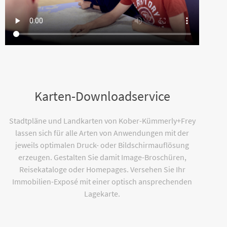
Karten-Downloadservice
Stadtpläne und Landkarten von Kober-Kümmerly+Frey
lassen sich für alle Arten von Anwendungen mit der
jeweils optimalen Druck- oder Bildschirmauflösung
erzeugen. Gestalten Sie damit Image-Broschüren,
Reisekataloge oder Homepages. Versehen Sie Ihr
Immobilien-Exposé mit einer optisch ansprechenden
Lagekarte.