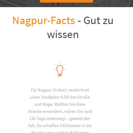
Nagpur-Facts
- Gut zu
wissen
Für Nagpur (Indien) verzeichnet
unser Stadtplan 4.031 km Straße
und Wege. Wollten Sie diese
Strecke erwandern, wären Sie rund
126 Tage unterwegs – gesetzt den
Fall, Sie schaffen 4 Kilometer in der
Stunde und wandern 8 Stunden