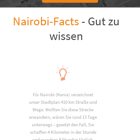
Nairobi-Facts
- Gut zu
wissen
Für Nairobi (Kenia) verzeichnet
unser Stadtplan 410 km Straße und
Wege. Wollten Sie diese Strecke
erwandern, wären Sie rund 13 Tage
unterwegs – gesetzt den Fall, Sie
schaffen 4 Kilometer in der Stunde
und wandern 8 Stunden täglich.