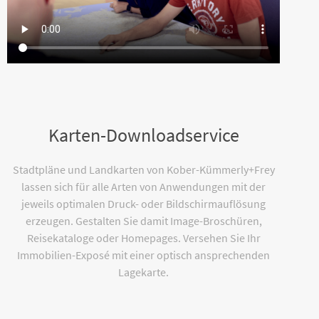
Karten-Downloadservice
Stadtpläne und Landkarten von Kober-Kümmerly+Frey
lassen sich für alle Arten von Anwendungen mit der
jeweils optimalen Druck- oder Bildschirmauflösung
erzeugen. Gestalten Sie damit Image-Broschüren,
Reisekataloge oder Homepages. Versehen Sie Ihr
Immobilien-Exposé mit einer optisch ansprechenden
Lagekarte.