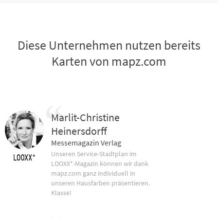
Diese Unternehmen nutzen bereits
Karten von mapz.com
Marlit-Christine
Heinersdorff
Messemagazin Verlag
Unseren Service-Stadtplan im
LOOXX*-Magazin können wir dank
mapz.com ganz individuell in
unseren Hausfarben präsentieren.
Klasse!