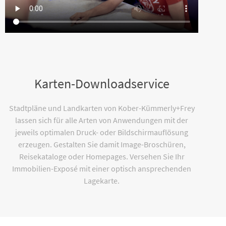
Karten-Downloadservice
Stadtpläne und Landkarten von Kober-Kümmerly+Frey
lassen sich für alle Arten von Anwendungen mit der
jeweils optimalen Druck- oder Bildschirmauflösung
erzeugen. Gestalten Sie damit Image-Broschüren,
Reisekataloge oder Homepages. Versehen Sie Ihr
Immobilien-Exposé mit einer optisch ansprechenden
Lagekarte.