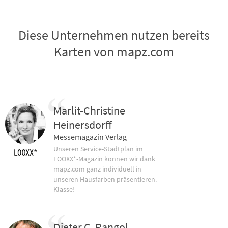
Diese Unternehmen nutzen bereits
Karten von mapz.com
Marlit-Christine
Heinersdorff
Messemagazin Verlag
Unseren Service-Stadtplan im
LOOXX*-Magazin können wir dank
mapz.com ganz individuell in
unseren Hausfarben präsentieren.
Klasse!
Dieter C. Rangol