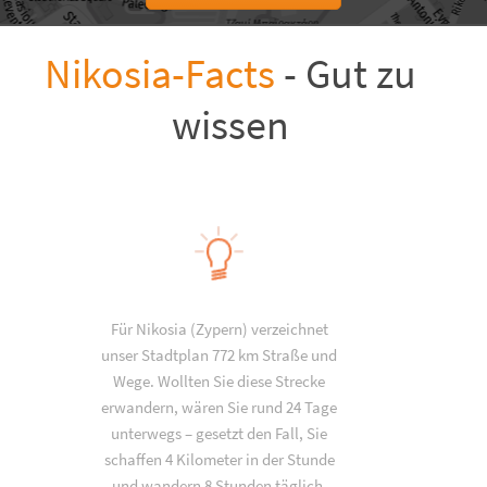
Nikosia-Facts
- Gut zu
wissen
Für Nikosia (Zypern) verzeichnet
unser Stadtplan 772 km Straße und
Wege. Wollten Sie diese Strecke
erwandern, wären Sie rund 24 Tage
unterwegs – gesetzt den Fall, Sie
schaffen 4 Kilometer in der Stunde
und wandern 8 Stunden täglich.