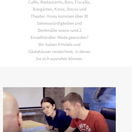
Cafés, Restaurants, Bars, Eiscafés,
Biergärten, Kinos, Discos und
Theater. Hinzu kommen über 30
Sehenswürdigkeiten und
Denkmäler sowie rund 2
Einzelhändler. Müde geworden?
Wir haben 4 Hotels und
Gästehäuser verzeichnet, in denen
Sie sich ausruhen können.