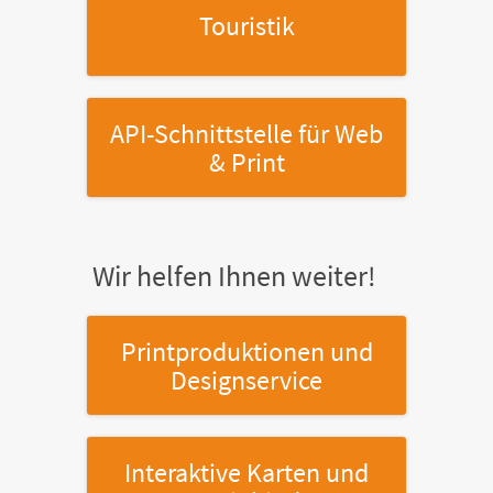
Touristik
API-Schnittstelle
für Web
& Print
Wir helfen Ihnen weiter!
Printproduktionen
und
Designservice
Interaktive Karten
und