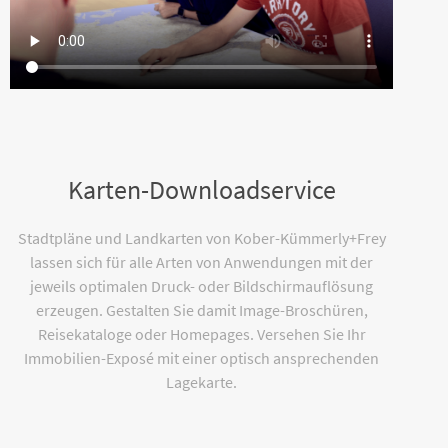
Karten-Downloadservice
Stadtpläne und Landkarten von Kober-Kümmerly+Frey
lassen sich für alle Arten von Anwendungen mit der
jeweils optimalen Druck- oder Bildschirmauflösung
erzeugen. Gestalten Sie damit Image-Broschüren,
Reisekataloge oder Homepages. Versehen Sie Ihr
Immobilien-Exposé mit einer optisch ansprechenden
Lagekarte.