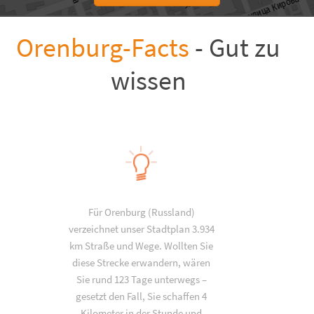
Orenburg-Facts
- Gut zu
wissen
Für Orenburg (Russland)
verzeichnet unser Stadtplan 3.934
km Straße und Wege. Wollten Sie
diese Strecke erwandern, wären
Sie rund 123 Tage unterwegs –
gesetzt den Fall, Sie schaffen 4
Kilometer in der Stunde und