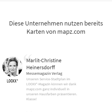
Diese Unternehmen nutzen bereits
Karten von mapz.com
Marlit-Christine
Heinersdorff
Messemagazin Verlag
Unseren Service-Stadtplan im
LOOXX*-Magazin können wir dank
mapz.com ganz individuell in
unseren Hausfarben präsentieren.
Klasse!