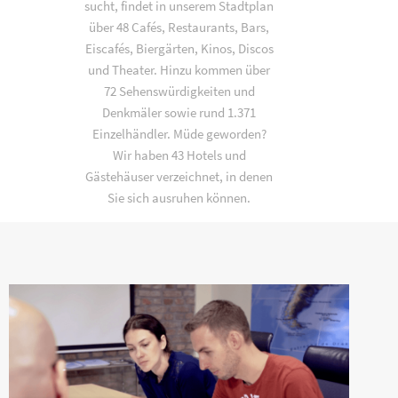
sucht, findet in unserem Stadtplan
über 48 Cafés, Restaurants, Bars,
Eiscafés, Biergärten, Kinos, Discos
und Theater. Hinzu kommen über
72 Sehenswürdigkeiten und
Denkmäler sowie rund 1.371
Einzelhändler. Müde geworden?
Wir haben 43 Hotels und
Gästehäuser verzeichnet, in denen
Sie sich ausruhen können.