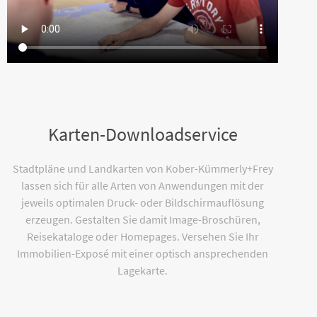
Karten-Downloadservice
Stadtpläne und Landkarten von Kober-Kümmerly+Frey
lassen sich für alle Arten von Anwendungen mit der
jeweils optimalen Druck- oder Bildschirmauflösung
erzeugen. Gestalten Sie damit Image-Broschüren,
Reisekataloge oder Homepages. Versehen Sie Ihr
Immobilien-Exposé mit einer optisch ansprechenden
Lagekarte.