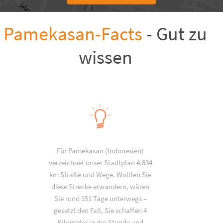
Pamekasan-Facts
- Gut zu
wissen
Für Pamekasan (Indonesien)
verzeichnet unser Stadtplan 4.834
km Straße und Wege. Wollten Sie
diese Strecke erwandern, wären
Sie rund 151 Tage unterwegs –
gesetzt den Fall, Sie schaffen 4
Kilometer in der Stunde und