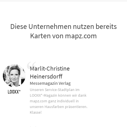
Diese Unternehmen nutzen bereits
Karten von mapz.com
Marlit-Christine
Heinersdorff
Messemagazin Verlag
Unseren Service-Stadtplan im
LOOXX*-Magazin können wir dank
mapz.com ganz individuell in
unseren Hausfarben präsentieren.
Klasse!