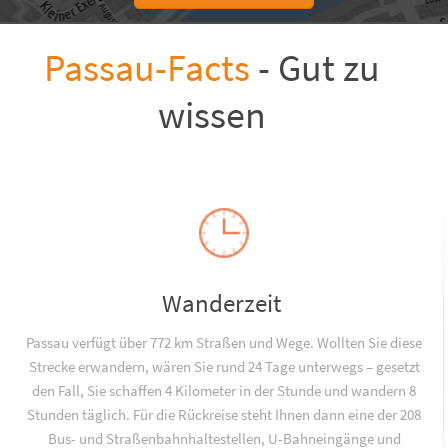
Passau-Facts
- Gut zu
wissen
Wanderzeit
Passau verfügt über 772 km Straßen und Wege. Wollten Sie diese
Strecke erwandern, wären Sie rund 24 Tage unterwegs – gesetzt
den Fall, Sie schaffen 4 Kilometer in der Stunde und wandern 8
Stunden täglich. Für die Rückreise steht Ihnen dann eine der 208
Bus- und Straßenbahnhaltestellen, U-Bahneingänge und