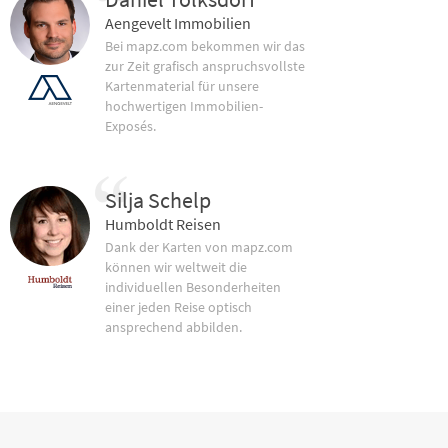
Aengevelt Immobilien
Bei mapz.com bekommen wir das
zur Zeit grafisch anspruchsvollste
Kartenmaterial für unsere
hochwertigen Immobilien-
Exposés.
Silja Schelp
Humboldt Reisen
Dank der Karten von mapz.com
können wir weltweit die
individuellen Besonderheiten
einer jeden Reise optisch
ansprechend abbilden.