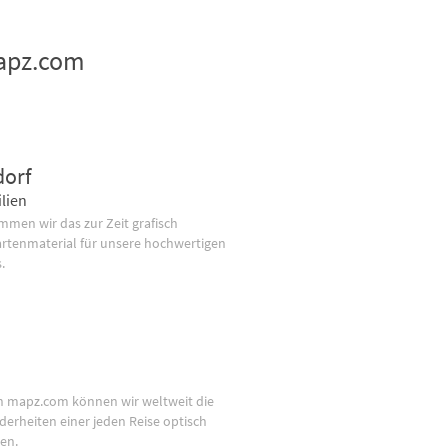
mapz.com
dorf
lien
men wir das zur Zeit grafisch
artenmaterial für unsere hochwertigen
.
n mapz.com können wir weltweit die
derheiten einer jeden Reise optisch
en.