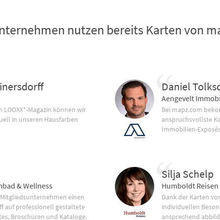
nternehmen nutzen bereits Karten von 
inersdorff
Daniel Tolks
Aengevelt Immobi
im LOOXX*-Magazin können wir
Bei mapz.com bekom
uell in unseren Hausfarben
anspruchsvollste K
Immobilien-Exposés
Silja Schelp
bad & Wellness
Humboldt Reisen
 Mitgliedsunternehmen einen
Dank der Karten vo
f auf professionell gestaltete
individuellen Beson
tes, Broschüren und Kataloge.
ansprechend abbild