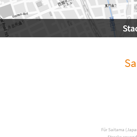
Sta
Sa
Für Saitama (Japan
Strecke erwande