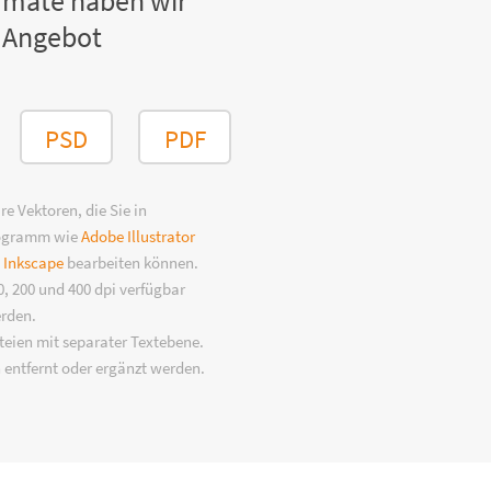
rmate haben wir
 Angebot
PSD
PDF
e Vektoren, die Sie in
rogramm wie
Adobe Illustrator
n
Inkscape
bearbeiten können.
, 200 und 400 dpi verfügbar
erden.
eien mit separater Textebene.
 entfernt oder ergänzt werden.