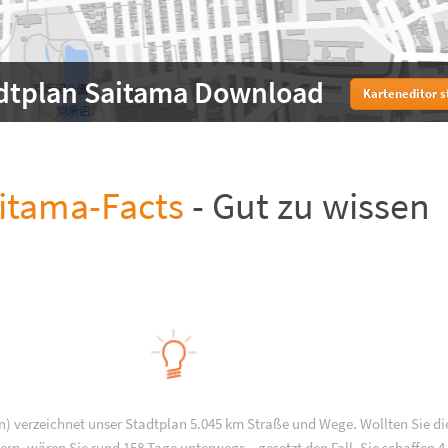
dtplan Saitama Download
Karteneditor s
itama-Facts
- Gut zu wissen
) verzeichnet unser Stadtplan 5.045 km Straße und Wege. Wollten Sie di
rn, wären Sie rund 158 Tage unterwegs – gesetzt den Fall, Sie schaffen 4