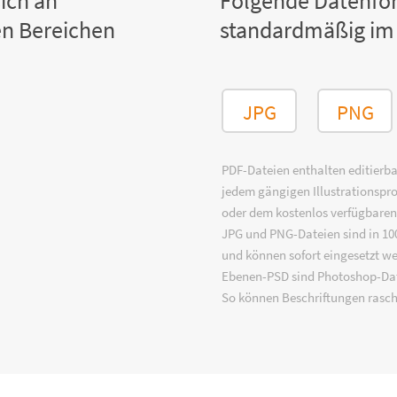
ich an
Folgende Datenfo
n Bereichen
standardmäßig im
JPG
PNG
PDF-Dateien enthalten editierbar
jedem gängigen Illustrationsp
oder dem kostenlos verfügbare
JPG und PNG-Dateien sind in 100
und können sofort eingesetzt w
Ebenen-PSD sind Photoshop-Dat
So können Beschriftungen rasch