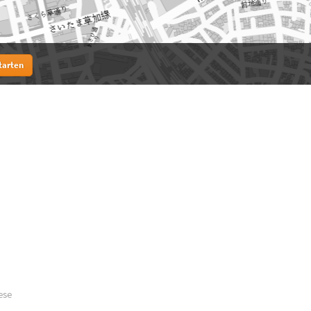
tarten
ese