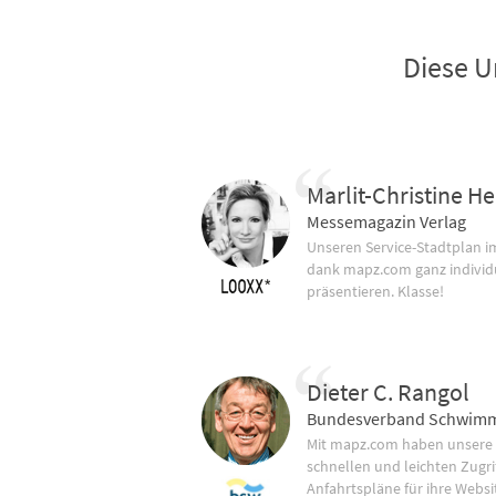
Diese U
Marlit-Christine He
Messemagazin Verlag
Unseren Service-Stadtplan 
dank mapz.com ganz individ
präsentieren. Klasse!
Dieter C. Rangol
Bundesverband Schwimm
Mit mapz.com haben unsere
schnellen und leichten Zugrif
Anfahrtspläne für ihre Websi