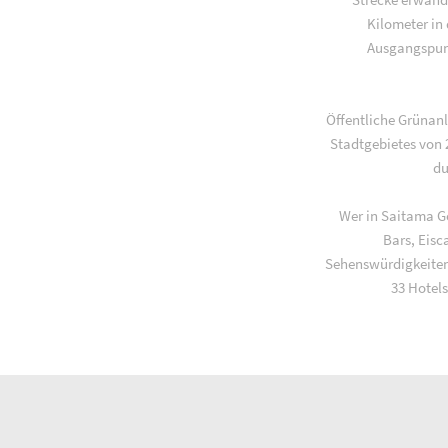
Kilometer in
Ausgangspunk
Öffentliche Grünan
Stadtgebietes von 
du
Wer in Saitama Ge
Bars, Eisc
Sehenswürdigkeiten
33 Hotels