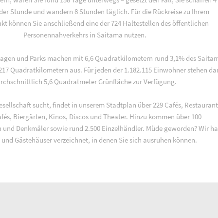
 der Stunde und wandern 8 Stunden täglich. Für die Rückreise zu Ihrem
t können Sie anschließend eine der 724 Haltestellen des öffentlichen
Personennahverkehrs in Saitama nutzen.
lagen und Parks machen mit 6,6 Quadratkilometern rund 3,1% des Saita
217 Quadratkilometern aus. Für jeden der 1.182.115 Einwohner stehen da
rchschnittlich 5,6 Quadratmeter Grünfläche zur Verfügung.
sellschaft sucht, findet in unserem Stadtplan über 229 Cafés, Restaurant
afés, Biergärten, Kinos, Discos und Theater. Hinzu kommen über 100
 und Denkmäler sowie rund 2.500 Einzelhändler. Müde geworden? Wir h
 und Gästehäuser verzeichnet, in denen Sie sich ausruhen können.