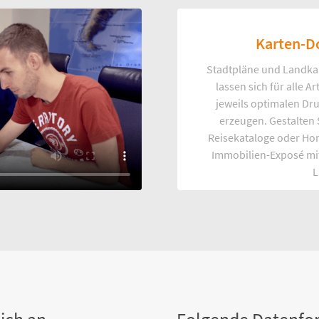
Karten-D
Stadtpläne und Landka
lassen sich für alle 
jeweils optimalen Dr
erzeugen. Gestalten
Reisekataloge oder Ho
Immobilien-Exposé mi
L