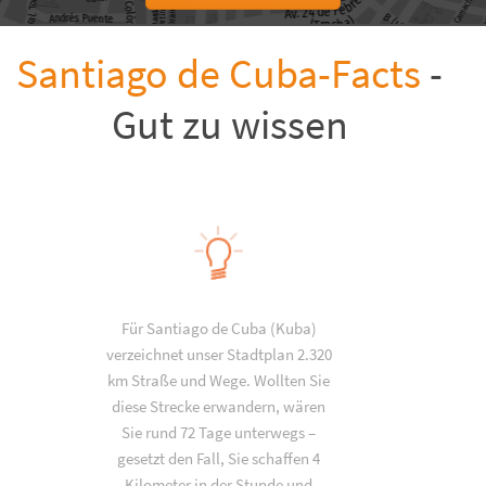
Santiago de Cuba-Facts
-
Gut zu wissen
Für Santiago de Cuba (Kuba)
verzeichnet unser Stadtplan 2.320
km Straße und Wege. Wollten Sie
diese Strecke erwandern, wären
Sie rund 72 Tage unterwegs –
gesetzt den Fall, Sie schaffen 4
Kilometer in der Stunde und