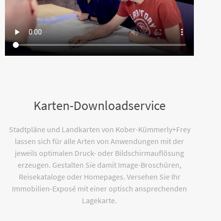
Karten-Downloadservice
Stadtpläne und Landkarten von Kober-Kümmerly+Frey
lassen sich für alle Arten von Anwendungen mit der
jeweils optimalen Druck- oder Bildschirmauflösung
erzeugen. Gestalten Sie damit Image-Broschüren,
Reisekataloge oder Homepages. Versehen Sie Ihr
Immobilien-Exposé mit einer optisch ansprechenden
Lagekarte.