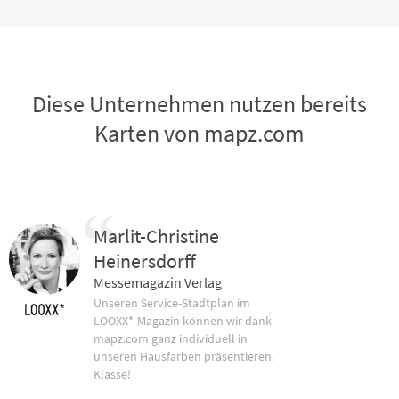
Diese Unternehmen nutzen bereits
Karten von mapz.com
Marlit-Christine
Heinersdorff
Messemagazin Verlag
Unseren Service-Stadtplan im
LOOXX*-Magazin können wir dank
mapz.com ganz individuell in
unseren Hausfarben präsentieren.
Klasse!