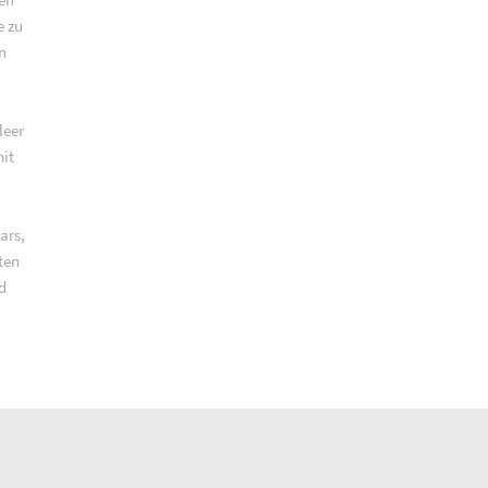
e zu
n
leer
it
ars,
ten
d