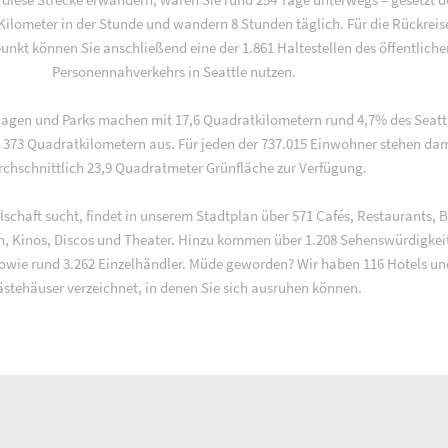
4 Kilometer in der Stunde und wandern 8 Stunden täglich. Für die Rückreis
nkt können Sie anschließend eine der 1.861 Haltestellen des öffentliche
Personennahverkehrs in Seattle nutzen.
lagen und Parks machen mit 17,6 Quadratkilometern rund 4,7% des Seatt
 373 Quadratkilometern aus. Für jeden der 737.015 Einwohner stehen dam
rchschnittlich 23,9 Quadratmeter Grünfläche zur Verfügung.
lschaft sucht, findet in unserem Stadtplan über 571 Cafés, Restaurants, B
en, Kinos, Discos und Theater. Hinzu kommen über 1.208 Sehenswürdigkei
wie rund 3.262 Einzelhändler. Müde geworden? Wir haben 116 Hotels un
stehäuser verzeichnet, in denen Sie sich ausruhen können.