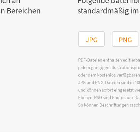
ich an
Folgende Datenfo
n Bereichen
standardmäßig im
JPG
PNG
PDF-Dateien enthalten editierbar
jedem gängigen Illustrationsp
oder dem kostenlos verfügbare
JPG und PNG-Dateien sind in 100
und können sofort eingesetzt w
Ebenen-PSD sind Photoshop-Dat
So können Beschriftungen rasch