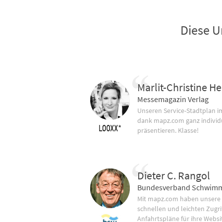
Diese U
Marlit-Christine He
Messemagazin Verlag
Unseren Service-Stadtplan 
dank mapz.com ganz individ
präsentieren. Klasse!
Dieter C. Rangol
Bundesverband Schwimm
Mit mapz.com haben unsere
schnellen und leichten Zugrif
Anfahrtspläne für ihre Websi