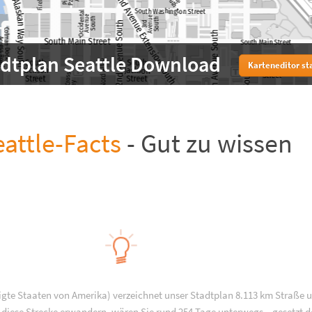
adtplan Seattle Download
Karteneditor st
eattle-Facts
- Gut zu wissen
nigte Staaten von Amerika) verzeichnet unser Stadtplan 8.113 km Straße 
 diese Strecke erwandern, wären Sie rund 254 Tage unterwegs – gesetzt d