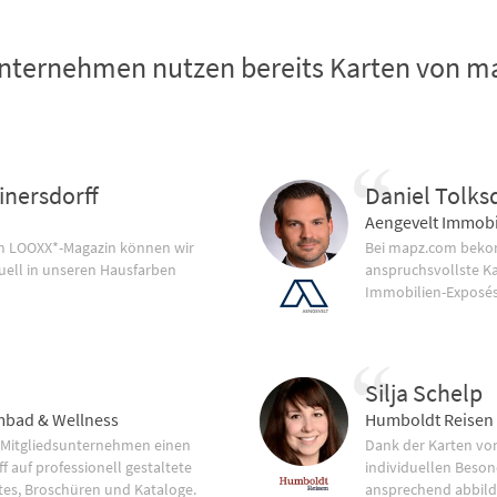
nternehmen nutzen bereits Karten von 
inersdorff
Daniel Tolks
Aengevelt Immobi
im LOOXX*-Magazin können wir
Bei mapz.com bekom
uell in unseren Hausfarben
anspruchsvollste K
Immobilien-Exposés
Silja Schelp
bad & Wellness
Humboldt Reisen
 Mitgliedsunternehmen einen
Dank der Karten vo
f auf professionell gestaltete
individuellen Beson
tes, Broschüren und Kataloge.
ansprechend abbild