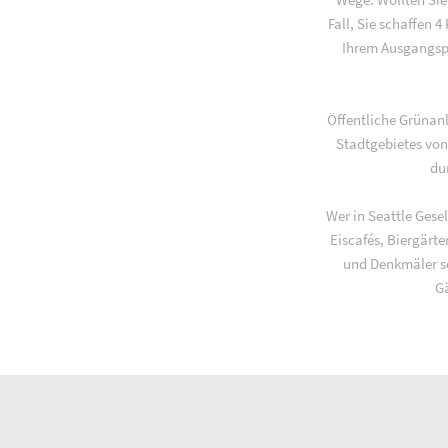
Fall, Sie schaffen 
Ihrem Ausgangspu
Öffentliche Grünan
Stadtgebietes von
du
Wer in Seattle Gesel
Eiscafés, Biergärt
und Denkmäler so
Gä