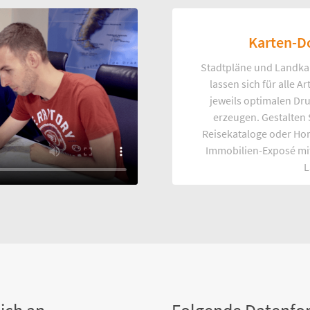
Karten-D
Stadtpläne und Landka
lassen sich für alle 
jeweils optimalen Dr
erzeugen. Gestalten
Reisekataloge oder Ho
Immobilien-Exposé mi
L