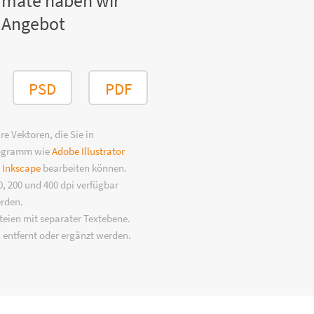
rmate haben wir
 Angebot
PSD
PDF
e Vektoren, die Sie in
rogramm wie
Adobe Illustrator
n
Inkscape
bearbeiten können.
, 200 und 400 dpi verfügbar
erden.
eien mit separater Textebene.
 entfernt oder ergänzt werden.