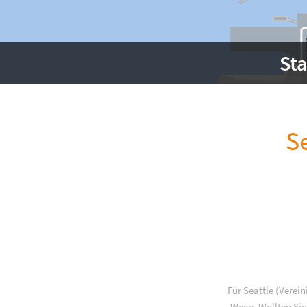
St
S
Für Seattle (Verei
Wege. Wollten Sie