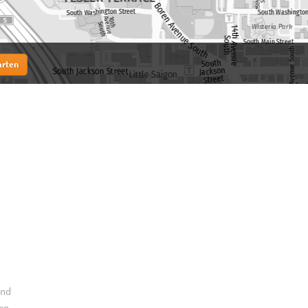
arten
und
en