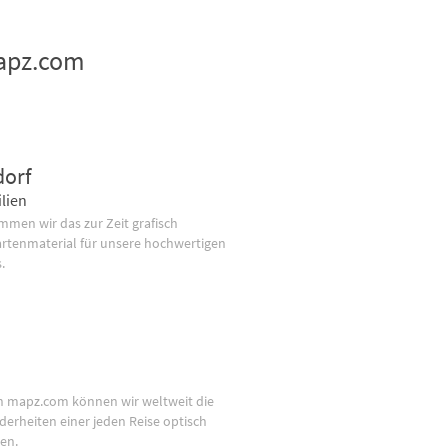
mapz.com
dorf
lien
men wir das zur Zeit grafisch
artenmaterial für unsere hochwertigen
.
n mapz.com können wir weltweit die
derheiten einer jeden Reise optisch
en.