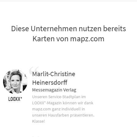
Diese Unternehmen nutzen bereits
Karten von mapz.com
Marlit-Christine
Heinersdorff
Messemagazin Verlag
Unseren Service-Stadtplan im
LOOXX*-Magazin können wir dank
mapz.com ganz individuell in
unseren Hausfarben präsentieren.
Klasse!