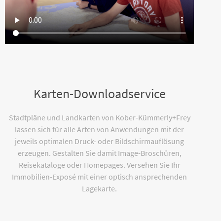
Karten-Downloadservice
Stadtpläne und Landkarten von Kober-Kümmerly+Frey
lassen sich für alle Arten von Anwendungen mit der
jeweils optimalen Druck- oder Bildschirmauflösung
erzeugen. Gestalten Sie damit Image-Broschüren,
Reisekataloge oder Homepages. Versehen Sie Ihr
Immobilien-Exposé mit einer optisch ansprechenden
Lagekarte.