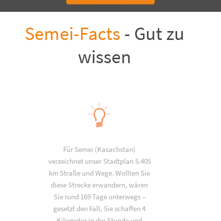
Semei-Facts
- Gut zu
wissen
Für Semei (Kasachstan)
verzeichnet unser Stadtplan 5.405
km Straße und Wege. Wollten Sie
diese Strecke erwandern, wären
Sie rund 169 Tage unterwegs –
gesetzt den Fall, Sie schaffen 4
Kilometer in der Stunde und