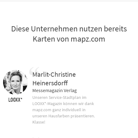
Diese Unternehmen nutzen bereits
Karten von mapz.com
Marlit-Christine
Heinersdorff
Messemagazin Verlag
Unseren Service-Stadtplan im
LOOXX*-Magazin können wir dank
mapz.com ganz individuell in
unseren Hausfarben präsentieren.
Klasse!