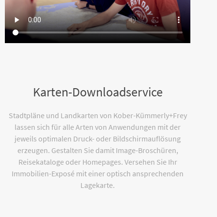
Karten-Downloadservice
Stadtpläne und Landkarten von Kober-Kümmerly+Frey
lassen sich für alle Arten von Anwendungen mit der
jeweils optimalen Druck- oder Bildschirmauflösung
erzeugen. Gestalten Sie damit Image-Broschüren,
Reisekataloge oder Homepages. Versehen Sie Ihr
Immobilien-Exposé mit einer optisch ansprechenden
Lagekarte.