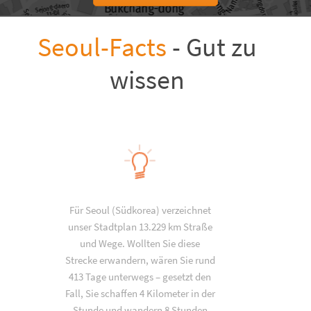
Seoul-Facts
- Gut zu
wissen
Für Seoul (Südkorea) verzeichnet
unser Stadtplan 13.229 km Straße
und Wege. Wollten Sie diese
Strecke erwandern, wären Sie rund
413 Tage unterwegs – gesetzt den
Fall, Sie schaffen 4 Kilometer in der
Stunde und wandern 8 Stunden