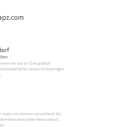
mapz.com
dorf
lien
men wir das zur Zeit grafisch
artenmaterial für unsere hochwertigen
.
n mapz.com können wir weltweit die
derheiten einer jeden Reise optisch
en.