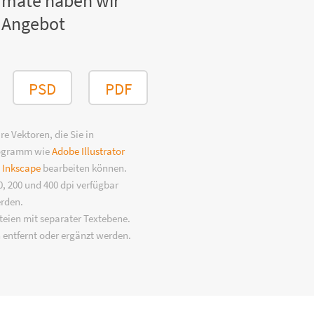
rmate haben wir
 Angebot
PSD
PDF
e Vektoren, die Sie in
rogramm wie
Adobe Illustrator
n
Inkscape
bearbeiten können.
, 200 und 400 dpi verfügbar
erden.
eien mit separater Textebene.
 entfernt oder ergänzt werden.