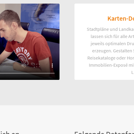
Karten-D
Stadtpläne und Landka
lassen sich für alle 
jeweils optimalen Dr
erzeugen. Gestalten
Reisekataloge oder Ho
Immobilien-Exposé mi
L