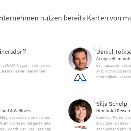
nternehmen nutzen bereits Karten von 
inersdorff
Daniel Tolks
Aengevelt Immobi
im LOOXX*-Magazin können wir
Bei mapz.com bekom
uell in unseren Hausfarben
anspruchsvollste K
Immobilien-Exposés
Silja Schelp
bad & Wellness
Humboldt Reisen
 Mitgliedsunternehmen einen
Dank der Karten vo
f auf professionell gestaltete
individuellen Beson
tes, Broschüren und Kataloge.
ansprechend abbild