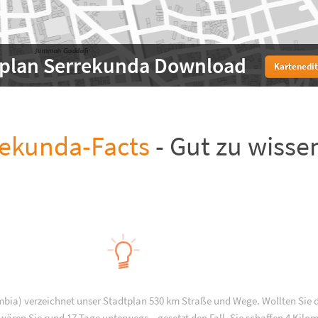
tplan Serrekunda Download
Kartenedit
rekunda-Facts
- Gut zu wisse
bia) verzeichnet unser Stadtplan 530 km Straße und Wege. Wollten Sie d
ären Sie rund 17 Tage unterwegs – gesetzt den Fall, Sie schaffen 4 Kilo