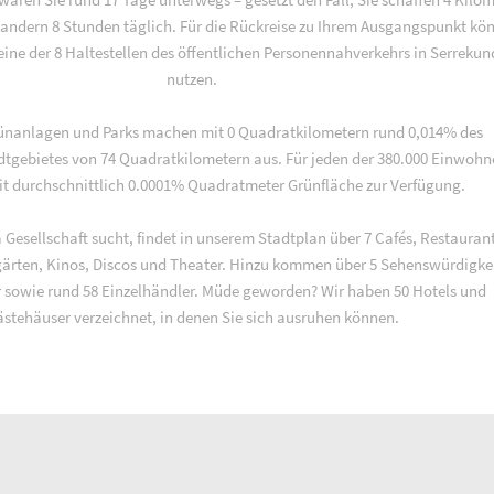
andern 8 Stunden täglich. Für die Rückreise zu Ihrem Ausgangspunkt kö
eine der 8 Haltestellen des öffentlichen Personennahverkehrs in Serrekun
nutzen.
rünanlagen und Parks machen mit 0 Quadratkilometern rund 0,014% des
tgebietes von 74 Quadratkilometern aus. Für jeden der 380.000 Einwohn
t durchschnittlich 0.0001% Quadratmeter Grünfläche zur Verfügung.
 Gesellschaft sucht, findet in unserem Stadtplan über 7 Cafés, Restaurant
rgärten, Kinos, Discos und Theater. Hinzu kommen über 5 Sehenswürdigke
sowie rund 58 Einzelhändler. Müde geworden? Wir haben 50 Hotels und
stehäuser verzeichnet, in denen Sie sich ausruhen können.