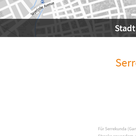
Stad
Ser
Für Serrekunda (Gam
Strecke erwandern, w