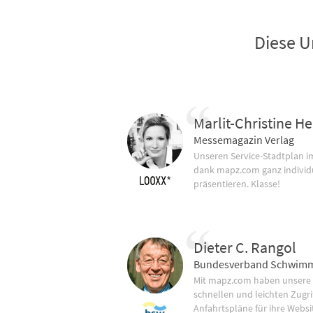
Diese U
Marlit-Christine He
Messemagazin Verlag
Unseren Service-Stadtplan 
dank mapz.com ganz individ
präsentieren. Klasse!
Dieter C. Rangol
Bundesverband Schwimm
Mit mapz.com haben unsere
schnellen und leichten Zugrif
Anfahrtspläne für ihre Websi