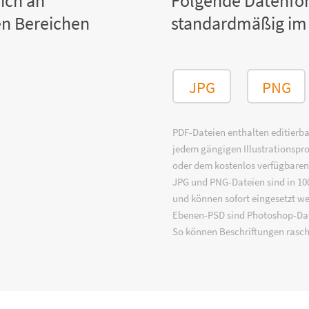
ich an
Folgende Datenfo
n Bereichen
standardmäßig im
JPG
PNG
PDF-Dateien enthalten editierbar
jedem gängigen Illustrationsp
oder dem kostenlos verfügbare
JPG und PNG-Dateien sind in 100
und können sofort eingesetzt w
Ebenen-PSD sind Photoshop-Dat
So können Beschriftungen rasch