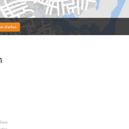
or starten
n
iese
meter