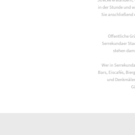
in der Stunde und w
Sie anschließend 
Öffentliche G
Serrekundaer Stad
stehen dami
Wer in Serrekunda
Bars, Eiscafés, Bie
und Denkmäler 
Gä