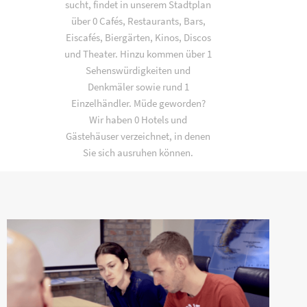
sucht, findet in unserem Stadtplan
über 0 Cafés, Restaurants, Bars,
Eiscafés, Biergärten, Kinos, Discos
und Theater. Hinzu kommen über 1
Sehenswürdigkeiten und
Denkmäler sowie rund 1
Einzelhändler. Müde geworden?
Wir haben 0 Hotels und
Gästehäuser verzeichnet, in denen
Sie sich ausruhen können.