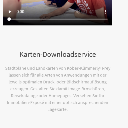
Karten-Downloadservice
Stadtpläne und Landkarten von Kober-Kümmerly+Frey
lassen sich für alle Arten von Anwendungen mit der
jeweils optimalen Druck- oder Bildschirmauflösung
erzeugen. Gestalten Sie damit Image-Broschüren,
Reisekataloge oder Homepages. Versehen Sie Ihr
Immobilien-Exposé mit einer optisch ansprechenden
Lagekarte.