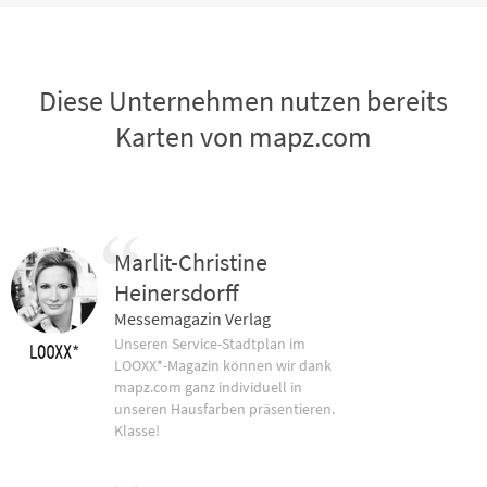
Diese Unternehmen nutzen bereits
Karten von mapz.com
Marlit-Christine
Heinersdorff
Messemagazin Verlag
Unseren Service-Stadtplan im
LOOXX*-Magazin können wir dank
mapz.com ganz individuell in
unseren Hausfarben präsentieren.
Klasse!