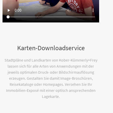
Karten-Downloadservice
Stadtpläne und Landkarten von Kober-Kümmerly+Frey
lassen sich für alle Arten von Anwendungen mit der
jeweils optimalen Druck- oder Bildschirmauflösung
erzeugen. Gestalten Sie damit Image-Broschüren,
Reisekataloge oder Homepages. Versehen Sie Ihr
Immobilien-Exposé mit einer optisch ansprechenden
Lagekarte.