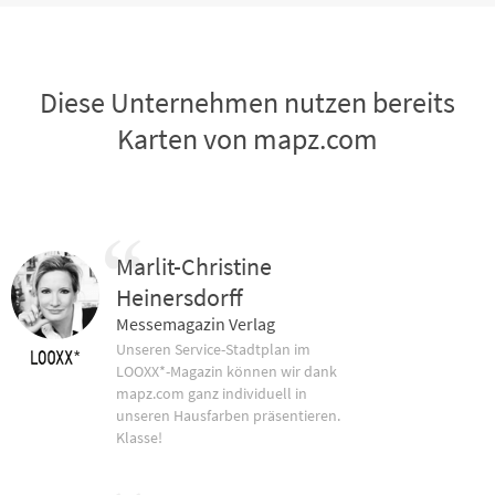
Diese Unternehmen nutzen bereits
Karten von mapz.com
Marlit-Christine
Heinersdorff
Messemagazin Verlag
Unseren Service-Stadtplan im
LOOXX*-Magazin können wir dank
mapz.com ganz individuell in
unseren Hausfarben präsentieren.
Klasse!