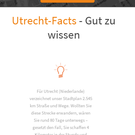
Utrecht-Facts
- Gut zu
wissen
Für Utrecht (Niederlande)
verzeichnet unser Stadtplan 2.545
km Straße und Wege. Wollten Sie
diese Strecke erwandern, wären
Sie rund 80 Tage unterwegs –
gesetzt den Fall, Sie schaffen 4
Kilometer in der Stunde und