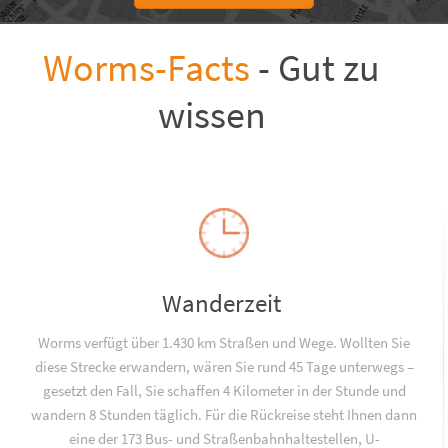
Worms-Facts
- Gut zu
wissen
Wanderzeit
Worms verfügt über 1.430 km Straßen und Wege. Wollten Sie
diese Strecke erwandern, wären Sie rund 45 Tage unterwegs –
gesetzt den Fall, Sie schaffen 4 Kilometer in der Stunde und
wandern 8 Stunden täglich. Für die Rückreise steht Ihnen dann
eine der 173 Bus- und Straßenbahnhaltestellen, U-