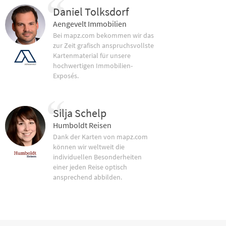
Daniel Tolksdorf
Aengevelt Immobilien
Bei mapz.com bekommen wir das
zur Zeit grafisch anspruchsvollste
Kartenmaterial für unsere
hochwertigen Immobilien-
Exposés.
Silja Schelp
Humboldt Reisen
Dank der Karten von mapz.com
können wir weltweit die
individuellen Besonderheiten
einer jeden Reise optisch
ansprechend abbilden.