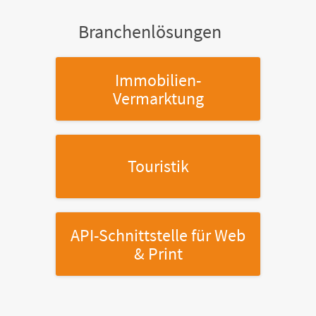
Branchenlösungen
Immobilien-
Vermarktung
Touristik
API-Schnittstelle
für Web
& Print