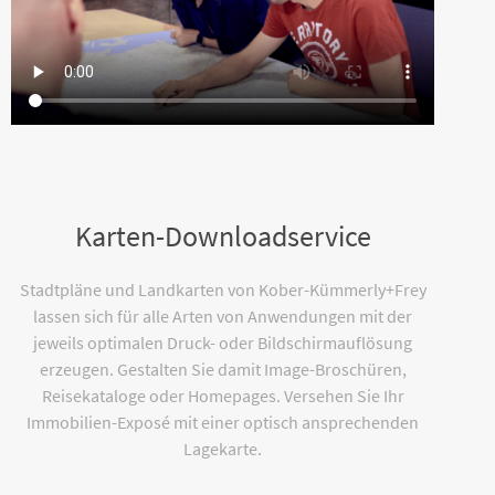
Karten-Downloadservice
Stadtpläne und Landkarten von Kober-Kümmerly+Frey
lassen sich für alle Arten von Anwendungen mit der
jeweils optimalen Druck- oder Bildschirmauflösung
erzeugen. Gestalten Sie damit Image-Broschüren,
Reisekataloge oder Homepages. Versehen Sie Ihr
Immobilien-Exposé mit einer optisch ansprechenden
Lagekarte.