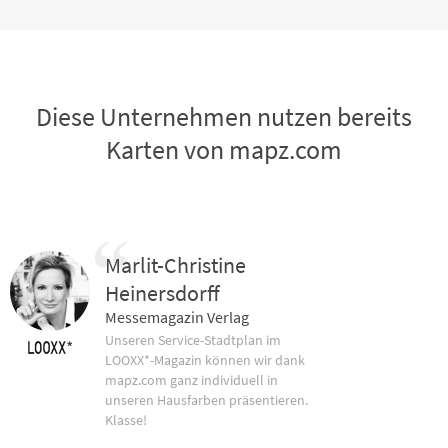
Diese Unternehmen nutzen bereits
Karten von mapz.com
Marlit-Christine
Heinersdorff
Messemagazin Verlag
Unseren Service-Stadtplan im
LOOXX*-Magazin können wir dank
mapz.com ganz individuell in
unseren Hausfarben präsentieren.
Klasse!