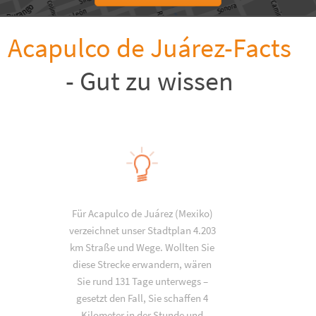
Acapulco de Juárez-Facts
- Gut zu wissen
Für Acapulco de Juárez (Mexiko)
verzeichnet unser Stadtplan 4.203
km Straße und Wege. Wollten Sie
diese Strecke erwandern, wären
Sie rund 131 Tage unterwegs –
gesetzt den Fall, Sie schaffen 4
Kilometer in der Stunde und